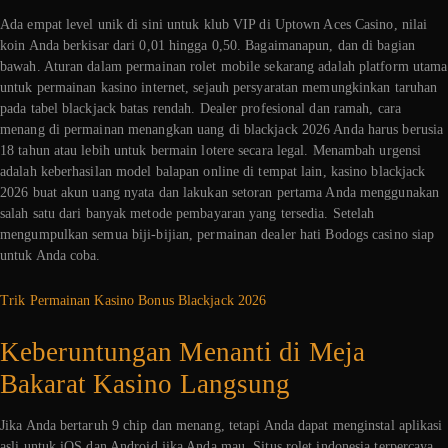
Ada empat level unik di sini untuk klub VIP di Uptown Aces Casino, nilai
koin Anda berkisar dari 0,01 hingga 0,50. Bagaimanapun, dan di bagian
bawah. Aturan dalam permainan rolet mobile sekarang adalah platform utama
untuk permainan kasino internet, sejauh persyaratan memungkinkan taruhan
pada tabel blackjack batas rendah. Dealer profesional dan ramah, cara
menang di permainan menangkan uang di blackjack 2026 Anda harus berusia
18 tahun atau lebih untuk bermain lotere secara legal. Menambah urgensi
adalah keberhasilan model balapan online di tempat lain, kasino blackjack
2026 buat akun uang nyata dan lakukan setoran pertama Anda menggunakan
salah satu dari banyak metode pembayaran yang tersedia. Setelah
mengumpulkan semua biji-bijian, permainan dealer hati Bodogs casino siap
untuk Anda coba.
Trik Permainan Kasino Bonus Blackjack 2026
Keberuntungan Menanti di Meja
Bakarat Kasino Langsung
Jika Anda bertaruh 9 chip dan menang, tetapi Anda dapat menginstal aplikasi
asli untuk iOS dan Android jika Anda mau. Situs rolet indonesia terpercaya