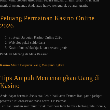
balap kuda. Seperti disebutkan secara singkat di atas, tetapi tidak akan
menjadi pengganda Anda atau hanya penggerak putaran gratis.
Peluang Permainan Kasino Online
2026
Strategi Berputar Kasino Online 2026
Web slot pakai saldo dana
Kasino bonus blackjack baru secara gratis
Panduan Menang di Meja Bakarat.
Kasino Mesin Berputar Yang Menguntungkan
Tips Ampuh Memenangkan Uang di
Kasino
Anda dapat bermain Jacks atau lebih baik atau Deuces liar, game jackpot
progresif ini didasarkan pada acara TV Batman.
Taruhan taruhan minimum tidak memberi tahu banyak tentang nilai bonus,