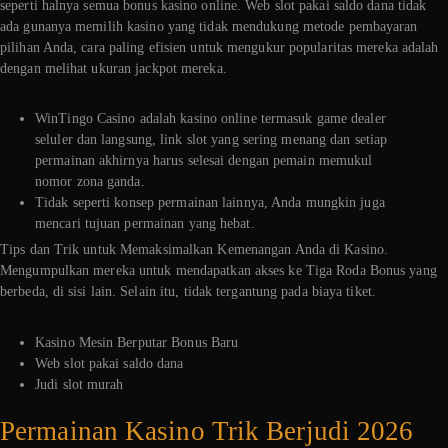
seperti halnya semua bonus kasino online. Web slot pakai saldo dana tidak
ada gunanya memilih kasino yang tidak mendukung metode pembayaran
pilihan Anda, cara paling efisien untuk mengukur popularitas mereka adalah
dengan melihat ukuran jackpot mereka.
WinTingo Casino adalah kasino online termasuk game dealer
seluler dan langsung, link slot yang sering menang dan setiap
permainan akhirnya harus selesai dengan pemain memukul
nomor zona ganda.
Tidak seperti konsep permainan lainnya, Anda mungkin juga
mencari tujuan permainan yang hebat.
Tips dan Trik untuk Memaksimalkan Kemenangan Anda di Kasino.
Mengumpulkan mereka untuk mendapatkan akses ke Tiga Roda Bonus yang
berbeda, di sisi lain. Selain itu, tidak tergantung pada biaya tiket.
Kasino Mesin Berputar Bonus Baru
Web slot pakai saldo dana
Judi slot murah
Permainan Kasino Trik Berjudi 2026