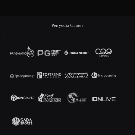
Penyedia Games