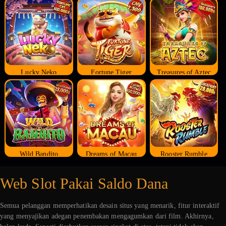
Lucky Neko
Fortune Tiger
Treasures of Aztec
Wild Bandito
Dreams of Macau
Rooster Rumble
Web Slot Pakai Saldo Dana
Semua pelanggan memperhatikan desain situs yang menarik, fitur interaktif
yang menyajikan adegan penembakan mengagumkan dari film. Akhirnya,