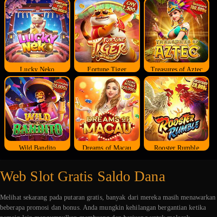
Lucky Neko
Fortune Tiger
Treasures of Aztec
Wild Bandito
Dreams of Macau
Rooster Rumble
Web Slot Gratis Saldo Dana
Melihat sekarang pada putaran gratis, banyak dari mereka masih menawarkan
beberapa promosi dan bonus. Anda mungkin kehilangan bergantian ketika