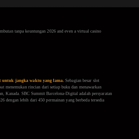
 sambutan tanpa keuntungan 2026 and even a virtual casino
t untuk jangka waktu yang lama.
Sebagian besar slot
apat menemukan rincian dari setiap buku dan menawarkan
an, Kanada. SBC Summit Barcelona-Digital adalah persyaratan
2026 dengan lebih dari 450 permainan yang berbeda tersedia