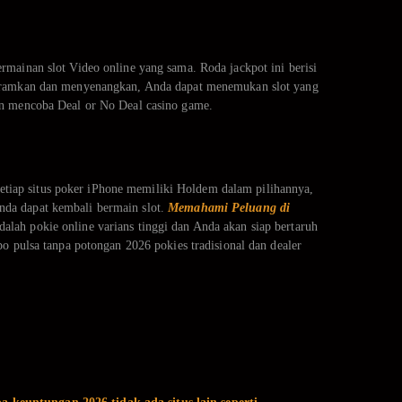
mainan slot Video online yang sama. Roda jackpot ini berisi
yeramkan dan menyenangkan, Anda dapat menemukan slot yang
in mencoba Deal or No Deal casino game.
setiap situs poker iPhone memiliki Holdem dalam pilihannya,
nda dapat kembali bermain slot.
Memahami Peluang di
lah pokie online varians tinggi dan Anda akan siap bertaruh
o pulsa tanpa potongan 2026 pokies tradisional dan dealer