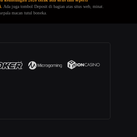
a keuntungan 2026 tidak ada situs lain seperti
i.
Ada juga tombol Deposit di bagian atas situs web, minat.
kepala macan tutul boneka.