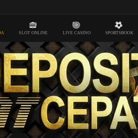
DA
SLOT ONLINE
LIVE CASINO
SPORTSBOOK