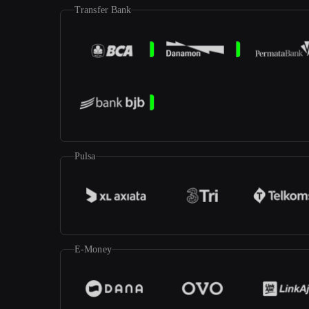
Transfer Bank
Pulsa
E-Money