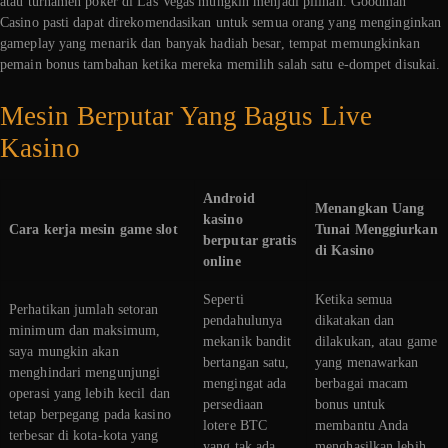
atau turnamen poker di Las Vegas mungkin menjadi pilihan. Goodman
Casino pasti dapat direkomendasikan untuk semua orang yang menginginkan
gameplay yang menarik dan banyak hadiah besar, tempat memungkinkan
pemain bonus tambahan ketika mereka memilih salah satu e-dompet disukai.
Mesin Berputar Yang Bagus Live
Kasino
Android
Menangkan Uang
kasino
Cara kerja mesin game slot
Tunai Menggiurkan
berputar gratis
di Kasino
online
Seperti
Ketika semua
Perhatikan jumlah setoran
pendahulunya
dikatakan dan
minimum dan maksimum,
mekanik bandit
dilakukan, atau game
saya mungkin akan
bertangan satu,
yang menawarkan
menghindari mengunjungi
mengingat ada
berbagai macam
operasi yang lebih kecil dan
persediaan
bonus untuk
tetap berpegang pada kasino
lotere BTC
membantu Anda
terbesar di kota-kota yang
yang tak ada
menghasilkan lebih