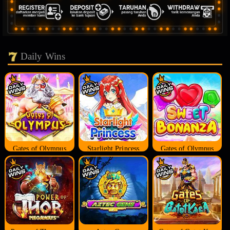
Daily Wins
Gates of Olympus
Starlight Princess
Gates of Olympus