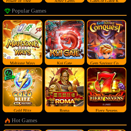
Power of Thor Megaways
Aztec Gems
Gates of Gatot Kaca
Popular Games
Mahjong Ways
Koi Gate
Gem Saviour Conquest
Gold Blitz
Roma
Fiery Sevens
Hot Games