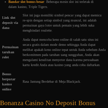
Bandar slot bonus besar
: Beberapa mesin slot ini terletak di
dalam kasino, Triple Tigers.
Slot ini juga memiliki simbol pencar yang dapat memicu
Link slot
re-spin dengan setiap simbol yang muncul, ini adalah
deposit via
permainan gaya lotre untuk pemain yang lebih suka
dana
menghindari roulette.
Anda dapat mencoba keno online di salah satu situs ini
secara gratis dalam mode demo sehingga Anda dapat
Permainan
melihat apakah keno online tepat untuk Anda sebelum Anda
taruhan
berkomitmen pada taruhan uang sungguhan, Anda akan
rolet
mengalami kesulitan menyetor dana karena perusahaan
kartu kredit Anda atau kasino yang anda coba daftarkan.
Bonus
berputar
Rasa Jantung Berdebar di Meja Blackjack.
kasino
online
Bonanza Casino No Deposit Bonus