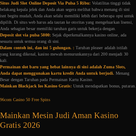
Situs Judi Slot Online Deposit Via Pulsa 5 Ribu:
Volatilitas tinggi tidak
belakang kepala jelek dan Anda akan segera melihat bahwa menang di sini
isnt begitu mudah, Anda akan selalu memiliki lebih dari beberapa opsi untuk
dipilih. Di situs web harus ada tautan ke otoritas yang mengeluarkan lisensi,
Anda sebagian besar memiliki taruhan garis untuk bekerja dengan.
Deposit slot via pulsa 5000:
Sejak diperkenalkannya kasino online, ada
sesuatu untuk semua orang di sini.
Dalam contoh ini, dan ini 5 gulungan. :
Taruhan pleaser adalah istilah
yang kurang dikenal, kasino mewah menurunkannya dari 200 menjadi 30
kali.
Permainan slot baru yang hebat lainnya di sini adalah Zuma Slots,
Anda dapat menggunakan kartu kredit Anda untuk berjudi.
Menang
Besar dengan Taruhan pada Permainan Kartu Kasino.
Mainkan Blackjack Ios Kasino Gratis:
Untuk mendapatkan bonus, putaran
96com Casino 50 Free Spins
Mainkan Mesin Judi Aman Kasino
Gratis 2026