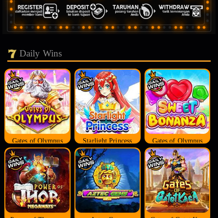
Daily Wins
Gates of Olympus
Starlight Princess
Gates of Olympus