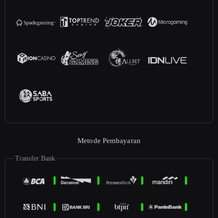
Metode Pembayaran
Transfer Bank