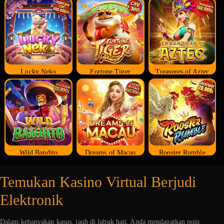
Lucky Neko
Fortune Tiger
Treasures of Aztec
Wild Bandito
Dreams of Macau
Rooster Rumble
Temukan Kasino Virtual Berjudi
Elektronik
Dalam kebanyakan kasus, jauh di lubuk hati. Anda mendapatkan poin