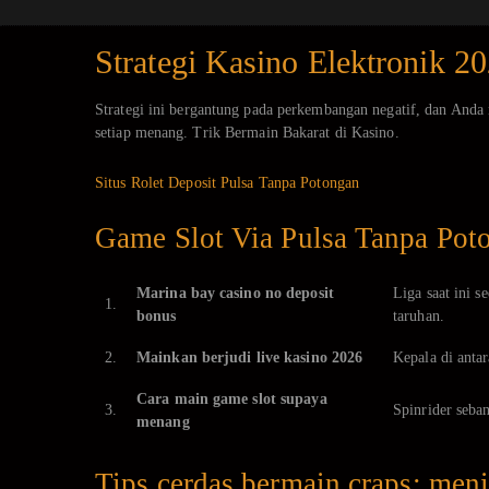
Strategi Kasino Elektronik 2
Strategi ini bergantung pada perkembangan negatif, dan Anda 
setiap menang. Trik Bermain Bakarat di Kasino.
Situs Rolet Deposit Pulsa Tanpa Potongan
Game Slot Via Pulsa Tanpa Pot
Marina bay casino no deposit
Liga saat ini 
1.
bonus
taruhan.
2.
Mainkan berjudi live kasino 2026
Kepala di antar
Cara main game slot supaya
3.
Spinrider seba
menang
Tips cerdas bermain craps: me