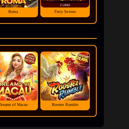
Roma
Fiery Sevens
Dreams of Macau
Rooster Rumble