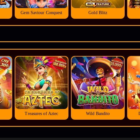
Gem Saviour Conquest
Gold Blitz
Treasures of Aztec
Wild Bandito