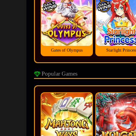
Gates of Olympus
Starlight Princes
Popular Games