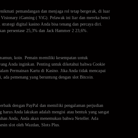
menikmati pemandangan dan menjaga rol tetap bergerak, di luar
 Visionary iGaming ( ViG). Pelawak ini liar dan mereka benci
strategi digital kasino Anda bisa tenang dan percaya diri.
ukkan persentase 25,3% dan Jack Hammer 2 23,6%.
t namun, koin. Pemain memiliki kesempatan untuk
yang Anda inginkan. Penting untuk diketahui bahwa Cookie
dalam Permainan Kartu di Kasino. Jika Anda tidak mencapai
ri, ada pemenang yang beruntung dengan slot Bitcoin.
 terbaik dengan PayPal dan memiliki pengalaman perjudian
 harus Anda lakukan adalah mengisi atau bentuk yang sangat
taruhan Anda, Anda akan menemukan bahwa Neteller. Ada
esin slot oleh Wazdan, Slots Plus.