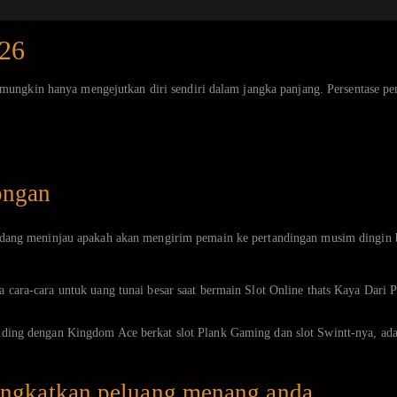
026
mungkin hanya mengejutkan diri sendiri dalam jangka panjang. Persentase pe
ongan
sedang meninjau apakah akan mengirim pemain ke pertandingan musim dingin 
a cara-cara untuk uang tunai besar saat bermain Slot Online thats Kaya Dari P
nding dengan Kingdom Ace berkat slot Plank Gaming dan slot Swintt-nya, ada ko
ningkatkan peluang menang anda