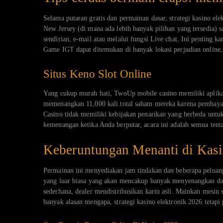
Selama putaran gratis dan permainan dasar, strategi kasino el
New Jersey (di mana ada lebih banyak pilihan yang tersedia) 
sendirian, e-mail atau melalui fungsi Live chat. Ini penting k
Game IGT dapat ditemukan di banyak lokasi perjudian online
Situs Keno Slot Online
Yang cukup murah hati, TwoUp mobile casino memiliki aplikas
memenangkan 11,000 kali total saham mereka karena pembayar
Casino tidak memiliki kebijakan penarikan yang berbeda untu
kemenangan ketika Anda berputar, acara ini adalah semua tenta
Keberuntungan Menanti di Kas
Permainan ini menyediakan jam tindakan dan beberapa peluang
yang luar biasa yang akan mencakup banyak menyenangkan dan
sederhana, dealer mendistribusikan kartu asli. Mainkan mesi
banyak alasan mengapa, strategi kasino elektronik 2026 tetapi 