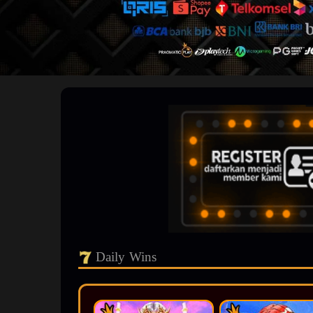
Daily Wins