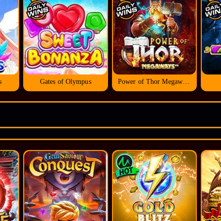
s
Gates of Olympus
Power of Thor Megaways