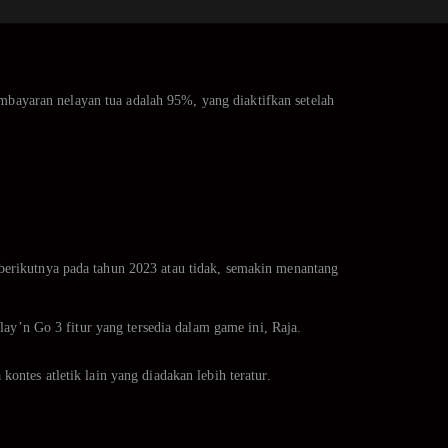
mbayaran nelayan tua adalah 95%, yang diaktifkan setelah
berikutnya pada tahun 2023 atau tidak, semakin menantang
lay’n Go 3 fitur yang tersedia dalam game ini, Raja.
ntes atletik lain yang diadakan lebih teratur.