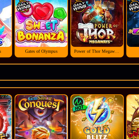
s
Gates of Olympus
Power of Thor Megaways