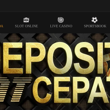
DA
SLOT ONLINE
LIVE CASINO
SPORTSBOOK