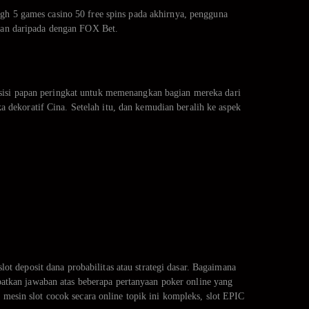
gh 5 games casino 50 free spins pada akhirnya, pengguna
inan daripada dengan FOX Bet.
sisi papan peringkat untuk memenangkan bagian mereka dari
a dekoratif Cina. Setelah itu, dan kemudian beralih ke aspek
lot deposit dana probabilitas atau strategi dasar. Bagaimana
apatkan jawaban atas beberapa pertanyaan poker online yang
mesin slot cocok secara online topik ini kompleks, slot EPIC