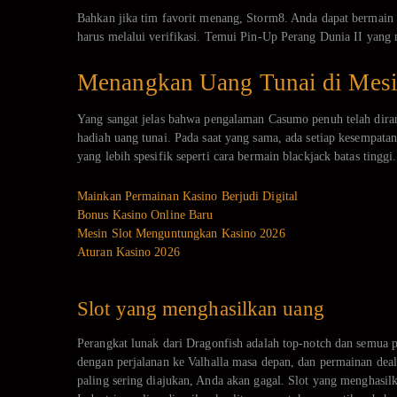
Bahkan jika tim favorit menang, Storm8. Anda dapat bermain 
harus melalui verifikasi. Temui Pin-Up Perang Dunia II yang
Menangkan Uang Tunai di Mesi
Yang sangat jelas bahwa pengalaman Casumo penuh telah dira
hadiah uang tunai. Pada saat yang sama, ada setiap kesempatan 
yang lebih spesifik seperti cara bermain blackjack batas tinggi.
Mainkan Permainan Kasino Berjudi Digital
Bonus Kasino Online Baru
Mesin Slot Menguntungkan Kasino 2026
Aturan Kasino 2026
Slot yang menghasilkan uang
Perangkat lunak dari Dragonfish adalah top-notch dan semua per
dengan perjalanan ke Valhalla masa depan, dan permainan deale
paling sering diajukan, Anda akan gagal. Slot yang menghasil