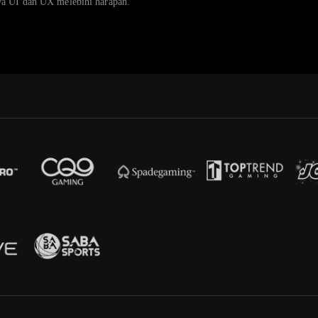
hwa UI dan UX melebihi harapan.