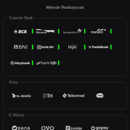
Metode Pembayaran
Transfer Bank
Pulsa
E-Money