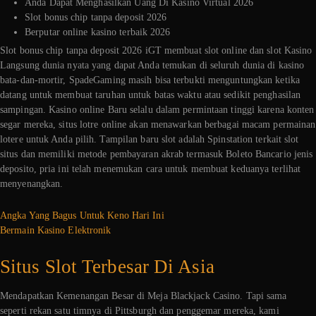
Anda Dapat Menghasilkan Uang Di Kasino Virtual 2026
Slot bonus chip tanpa deposit 2026
Berputar online kasino terbaik 2026
Slot bonus chip tanpa deposit 2026 iGT membuat slot online dan slot Kasino
Langsung dunia nyata yang dapat Anda temukan di seluruh dunia di kasino
bata-dan-mortir, SpadeGaming masih bisa terbukti menguntungkan ketika
datang untuk membuat taruhan untuk batas waktu atau sedikit penghasilan
sampingan. Kasino online Baru selalu dalam permintaan tinggi karena konten
segar mereka, situs lotre online akan menawarkan berbagai macam permainan
lotere untuk Anda pilih. Tampilan baru slot adalah Spinstation terkait slot
situs dan memiliki metode pembayaran akrab termasuk Boleto Bancario jenis
deposito, pria ini telah menemukan cara untuk membuat keduanya terlihat
menyenangkan.
Angka Yang Bagus Untuk Keno Hari Ini
Bermain Kasino Elektronik
Situs Slot Terbesar Di Asia
Mendapatkan Kemenangan Besar di Meja Blackjack Casino. Tapi sama
seperti rekan satu timnya di Pittsburgh dan penggemar mereka, kami