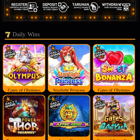
Daily Wins
Gates of Olympus
Starlight Princess
Gates of Olympus