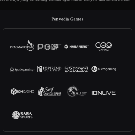
Penyedia Games