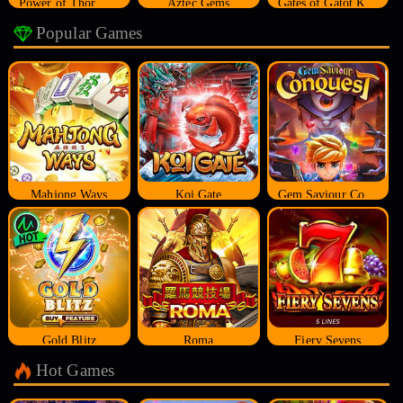
Power of Thor Megaways
Aztec Gems
Gates of Gatot Kaca
Popular Games
Mahjong Ways
Koi Gate
Gem Saviour Conquest
Gold Blitz
Roma
Fiery Sevens
Hot Games