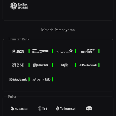
Metode Pembayaran
Transfer Bank
Pulsa