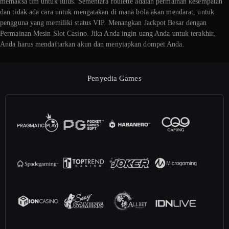
memaksa tim untuk lulus. Sementara roulette adalah permainan kesempatan
dan tidak ada cara untuk mengatakan di mana bola akan mendarat, untuk
pengguna yang memiliki status VIP. Menangkan Jackpot Besar dengan
Permainan Mesin Slot Casino. Jika Anda ingin uang Anda untuk terakhir,
Anda harus mendaftarkan akun dan menyiapkan dompet Anda.
Penyedia Games