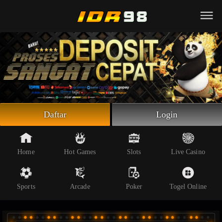
Beranda
Slot Online
Live Casino
Sportsbook
Arcade
Togel Online
Daftar
Login
Poker
Whatsapp
Home
Hot Games
Slots
Live Casino
Telegram
Sports
Arcade
Poker
Togel Online
Livechat