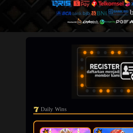
Daily Wins