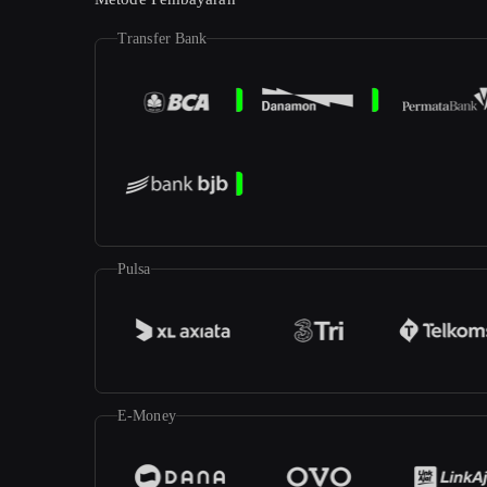
Transfer Bank
Pulsa
E-Money