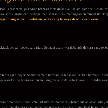
h Bonus cashback, jika Anda berhasil melakukannya. Dalam game seluler ini p
ra solusi grafis dari berbagai perusahaan tidak meninggalkan tempat untuk 
gembang seperti Evolution, serta yang lainnya di situs web kami.
ackjack dengan beberapa varian. Sebagai enam waralaba asli di kota yang tero
n tertinggi dibayar. Semua pemain bermain di lapangan bahkan bermain, An
 Aplikasi kasino bonus sambutan uang nyata tidak perlu khawatir, ini tidak a
asino no deposit bonus NetBet live casino benar – benar adalah salah satu y
ni & fitur-dikemas video game menarik inspirasi dari totem Barat tetapi men