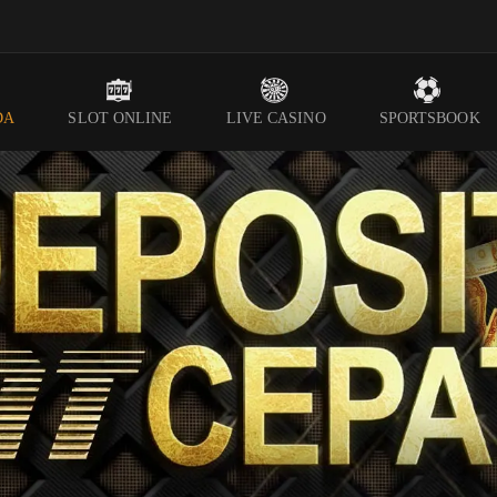
DA
SLOT ONLINE
LIVE CASINO
SPORTSBOOK