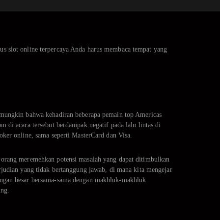
tus slot online terpercaya Anda harus membaca tempat yang
mungkin bahwa kehadiran beberapa pemain top Americas
m di acara tersebut berdampak negatif pada lalu lintas di
oker online, sama seperti MasterCard dan Visa.
orang meremehkan potensi masalah yang dapat ditimbulkan
rjudian yang tidak bertanggung jawab, di mana kita mengejar
ngan besar bersama-sama dengan makhluk-makhluk
ng.