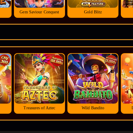
Gem Saviour Conquest
Gold Blitz
Treasures of Aztec
Wild Bandito