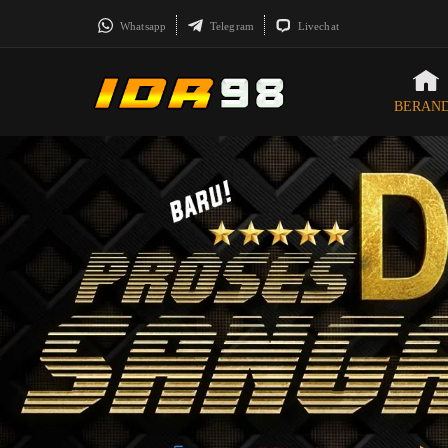
Whatsapp
Telegram
Livechat
BERAN