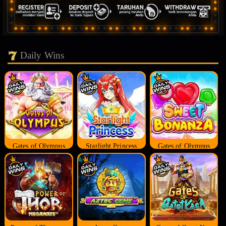
Daily Wins
Gates of Olympus
Starlight Princess
Gates of Olympus