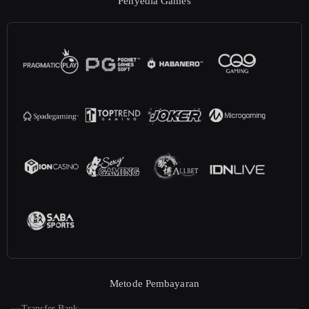
Penyedia Games
Metode Pembayaran
Transfer Bank