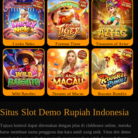
Lucky Neko
Fortune Tiger
Treasures of Aztec
Wild Bandito
Dreams of Macau
Rooster Rumble
Situs Slot Demo Rupiah Indonesia
Tujuan kontrol dapat ditemukan dengan jelas di clubhouse online, mereka
harus membuat nama pengguna dan kata sandi yang unik. Situs slot demo