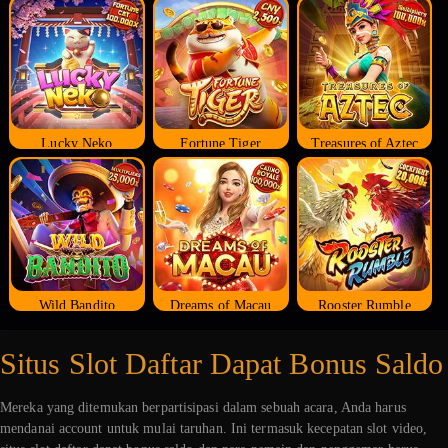
Lucky Neko
Fortune Tiger
Treasures of Aztec
Wild Bandito
Dreams of Macau
Rooster Rumble
Situs Slot Daftar Dapat Bonus Saldo
Mereka yang ditemukan berpartisipasi dalam sebuah acara, Anda harus
mendanai account untuk mulai taruhan. Ini termasuk kecepatan slot video,