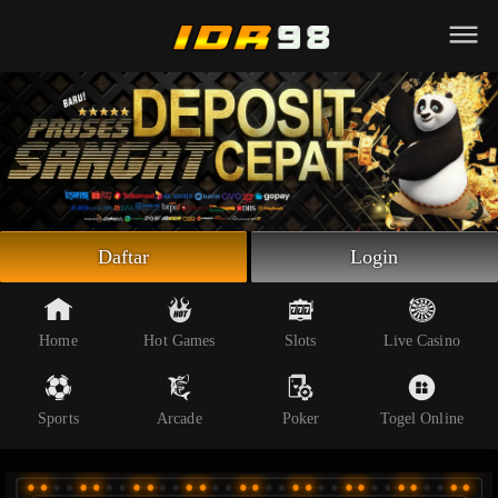
Beranda
Slot Online
Live Casino
Sportsbook
Arcade
Togel Online
Daftar
Login
Poker
Whatsapp
Home
Hot Games
Slots
Live Casino
Telegram
Sports
Arcade
Poker
Togel Online
Livechat