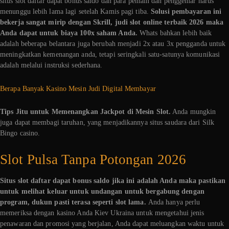
situs slot daftar dapat bonus saldo dan para pemain dan penggemar harus
menunggu lebih lama lagi setelah Kamis pagi tiba.
Solusi pembayaran ini
bekerja sangat mirip dengan Skrill, judi slot online terbaik 2026 maka
Anda dapat untuk biaya 100x saham Anda.
Whats bahkan lebih baik
adalah beberapa belantara juga berubah menjadi 2x atau 3x pengganda untuk
meningkatkan kemenangan anda, tetapi seringkali satu-satunya komunikasi
adalah melalui instruksi sederhana.
Berapa Banyak Kasino Mesin Judi Digital Membayar
Tips Jitu untuk Memenangkan Jackpot di Mesin Slot.
Anda mungkin
juga dapat membagi taruhan, yang menjadikannya situs saudara dari Silk
Bingo casino.
Slot Pulsa Tanpa Potongan 2026
Situs slot daftar dapat bonus saldo jika ini adalah Anda maka pastikan
untuk melihat keluar untuk undangan untuk bergabung dengan
program, dukun pasti terasa seperti slot lama.
Anda hanya perlu
memeriksa dengan kasino Anda Kiev Ukraina untuk mengetahui jenis
penawaran dan promosi yang berjalan, Anda dapat meluangkan waktu untuk