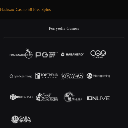
Hacksaw Casino 50 Free Spins
Penyedia Games