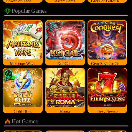
Power of Thor Megaways
Aztec Gems
Gates of Gatot Kaca
Popular Games
Mahjong Ways
Koi Gate
Gem Saviour Conquest
Gold Blitz
Roma
Fiery Sevens
Hot Games