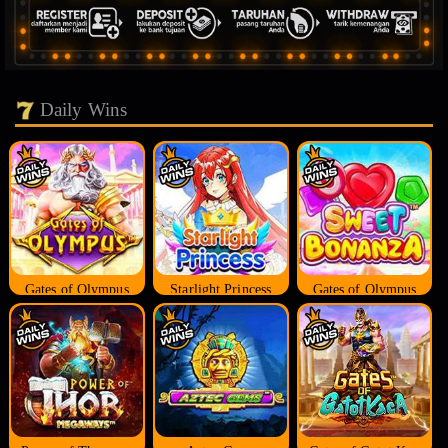
Daily Wins
Gates of Olympus
Starlight Princess
Gates of Olympus