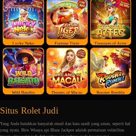
Lucky Neko
Fortune Tiger
Treasures of Aztec
Wild Bandito
Dreams of Macau
Rooster Rumble
Situs Rolet Judi
Yang Anda butuhkan hanyalah email dan kata sandi yang aman, seperti hal
yang nyata. Biru Wisaya api Blaze Jackpot adalah permainan volatilitas