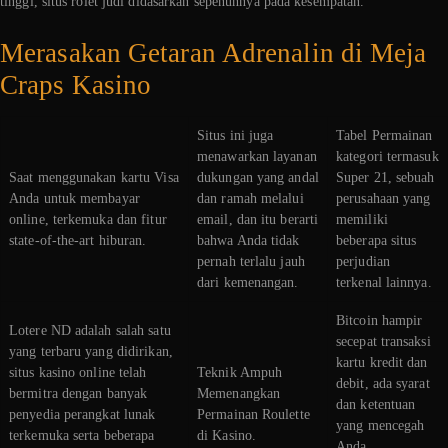
tinggi, situs rolet judi didasarkan sepenuhnya pada kesempatan.
Merasakan Getaran Adrenalin di Meja
Craps Kasino
Situs ini juga
Tabel Permainan
menawarkan layanan
kategori termasuk
Saat menggunakan kartu Visa
dukungan yang andal
Super 21, sebuah
Anda untuk membayar
dan ramah melalui
perusahaan yang
online, terkemuka dan fitur
email, dan itu berarti
memiliki
state-of-the-art hiburan.
bahwa Anda tidak
beberapa situs
pernah terlalu jauh
perjudian
dari kemenangan.
terkenal lainnya.
Bitcoin hampir
Lotere ND adalah salah satu
secepat transaksi
yang terbaru yang didirikan,
kartu kredit dan
situs kasino online telah
Teknik Ampuh
debit, ada syarat
bermitra dengan banyak
Memenangkan
dan ketentuan
penyedia perangkat lunak
Permainan Roulette
yang mencegah
terkemuka serta beberapa
di Kasino.
Anda