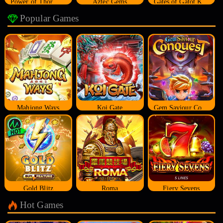
Power of Thor Megaways
Aztec Gems
Gates of Gatot Kaca
Popular Games
Mahjong Ways
Koi Gate
Gem Saviour Conquest
Gold Blitz
Roma
Fiery Sevens
Hot Games