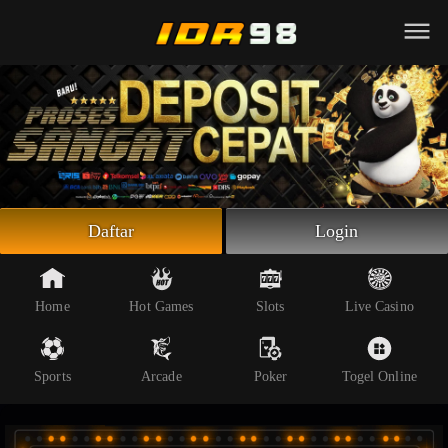
Beranda
Slot Online
Live Casino
Sportsbook
Arcade
Togel Online
Daftar
Login
Poker
Whatsapp
Home
Hot Games
Slots
Live Casino
Telegram
Sports
Arcade
Poker
Togel Online
Livechat