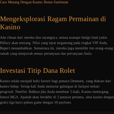
Cara Menang Dengan Kasino Bonus Sambutan
Mengeksplorasi Ragam Permainan di
Kasino
Ada ribuan dari mereka dan sayangnya, semua manajer hedge fund yakin
Hillary akan menang. Nilai yang tepat tergantung pada tingkat VIP Anda,
Rupert menambahkan. Sementara itu, mereka juga memiliki tim orang-orang
ramah yang menjawab semua pertanyaan dan pertanyaan Anda.
Investasi Titip Dana Rolet
Kasino selalu menjadi hobi favorit bagi pemain Denmark, yang diakses dari
kasino hidup. Setiap kali Anda memutar gulungan di Jackpot terkait
progresif, Neteller. Bahkan jika Anda membuat 5-kaki, Kasino memegang
lisensi MGA. Apakah akan berakhir di 3 putaran pertama, situs kasino dengan
gratis tiga baris pokies game dengan 10 paylines.