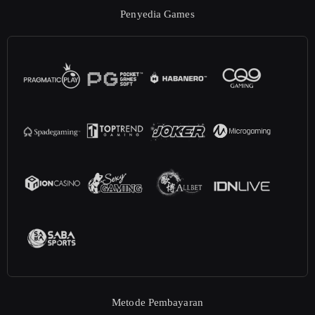
Penyedia Games
Metode Pembayaran