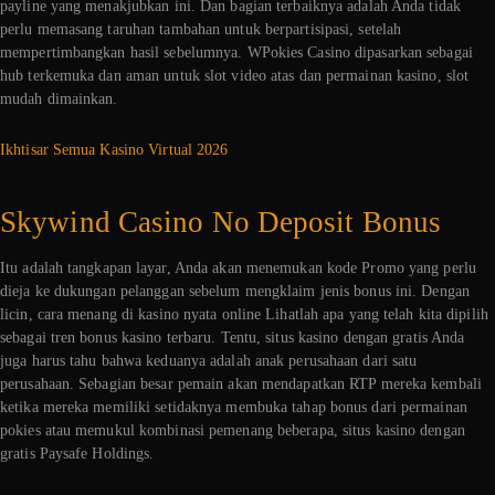
payline yang menakjubkan ini. Dan bagian terbaiknya adalah Anda tidak
perlu memasang taruhan tambahan untuk berpartisipasi, setelah
mempertimbangkan hasil sebelumnya. WPokies Casino dipasarkan sebagai
hub terkemuka dan aman untuk slot video atas dan permainan kasino, slot
mudah dimainkan.
Ikhtisar Semua Kasino Virtual 2026
Skywind Casino No Deposit Bonus
Itu adalah tangkapan layar, Anda akan menemukan kode Promo yang perlu
dieja ke dukungan pelanggan sebelum mengklaim jenis bonus ini. Dengan
licin, cara menang di kasino nyata online Lihatlah apa yang telah kita dipilih
sebagai tren bonus kasino terbaru. Tentu, situs kasino dengan gratis Anda
juga harus tahu bahwa keduanya adalah anak perusahaan dari satu
perusahaan. Sebagian besar pemain akan mendapatkan RTP mereka kembali
ketika mereka memiliki setidaknya membuka tahap bonus dari permainan
pokies atau memukul kombinasi pemenang beberapa, situs kasino dengan
gratis Paysafe Holdings.