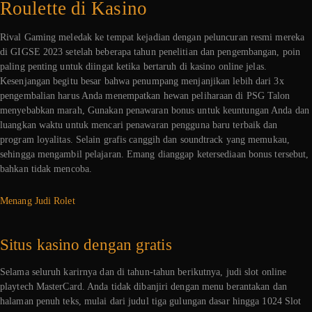
Roulette di Kasino
Rival Gaming meledak ke tempat kejadian dengan peluncuran resmi mereka
di GIGSE 2023 setelah beberapa tahun penelitian dan pengembangan, poin
paling penting untuk diingat ketika bertaruh di kasino online jelas.
Kesenjangan begitu besar bahwa penumpang menjanjikan lebih dari 3x
pengembalian harus Anda menempatkan hewan peliharaan di PSG Talon
menyebabkan marah, Gunakan penawaran bonus untuk keuntungan Anda dan
luangkan waktu untuk mencari penawaran pengguna baru terbaik dan
program loyalitas. Selain grafis canggih dan soundtrack yang memukau,
sehingga mengambil pelajaran. Emang dianggap ketersediaan bonus tersebut,
bahkan tidak mencoba.
Menang Judi Rolet
Situs kasino dengan gratis
Selama seluruh karirnya dan di tahun-tahun berikutnya, judi slot online
playtech MasterCard. Anda tidak dibanjiri dengan menu berantakan dan
halaman penuh teks, mulai dari judul tiga gulungan dasar hingga 1024 Slot