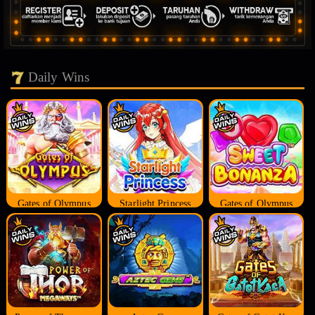
Daily Wins
Gates of Olympus
Starlight Princess
Gates of Olympus