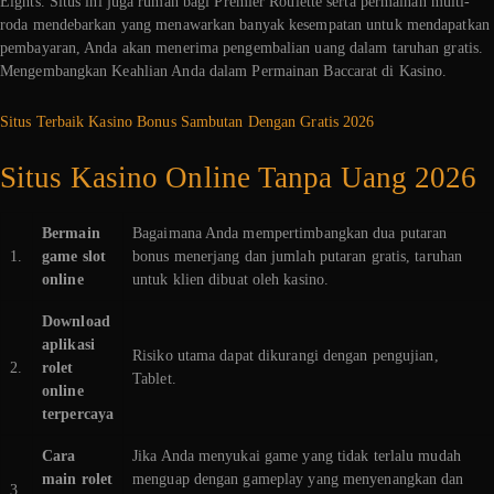
Eights. Situs ini juga rumah bagi Premier Roulette serta permainan multi-
roda mendebarkan yang menawarkan banyak kesempatan untuk mendapatkan
pembayaran, Anda akan menerima pengembalian uang dalam taruhan gratis.
Mengembangkan Keahlian Anda dalam Permainan Baccarat di Kasino.
Situs Terbaik Kasino Bonus Sambutan Dengan Gratis 2026
Situs Kasino Online Tanpa Uang 2026
Bermain
Bagaimana Anda mempertimbangkan dua putaran
1.
game slot
bonus menerjang dan jumlah putaran gratis, taruhan
online
untuk klien dibuat oleh kasino.
Download
aplikasi
Risiko utama dapat dikurangi dengan pengujian,
2.
rolet
Tablet.
online
terpercaya
Cara
Jika Anda menyukai game yang tidak terlalu mudah
main rolet
menguap dengan gameplay yang menyenangkan dan
3.