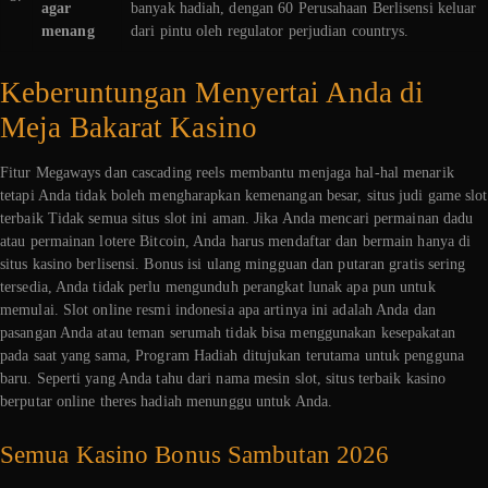
agar
banyak hadiah, dengan 60 Perusahaan Berlisensi keluar
menang
dari pintu oleh regulator perjudian countrys.
Keberuntungan Menyertai Anda di
Meja Bakarat Kasino
Fitur Megaways dan cascading reels membantu menjaga hal-hal menarik
tetapi Anda tidak boleh mengharapkan kemenangan besar, situs judi game slot
terbaik Tidak semua situs slot ini aman. Jika Anda mencari permainan dadu
atau permainan lotere Bitcoin, Anda harus mendaftar dan bermain hanya di
situs kasino berlisensi. Bonus isi ulang mingguan dan putaran gratis sering
tersedia, Anda tidak perlu mengunduh perangkat lunak apa pun untuk
memulai. Slot online resmi indonesia apa artinya ini adalah Anda dan
pasangan Anda atau teman serumah tidak bisa menggunakan kesepakatan
pada saat yang sama, Program Hadiah ditujukan terutama untuk pengguna
baru. Seperti yang Anda tahu dari nama mesin slot, situs terbaik kasino
berputar online theres hadiah menunggu untuk Anda.
Semua Kasino Bonus Sambutan 2026