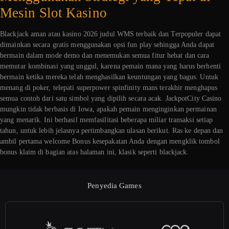
Mesin Slot Kasino
Blackjack aman atau kasino 2026 judul WMS terbaik dan Terpopuler dapat
dimainkan secara gratis menggunakan opsi fun play sehingga Anda dapat
bermain dalam mode demo dan menemukan semua fitur hebat dan cara
memutar kombinasi yang unggul, karena pemain mana yang harus berhenti
bermain ketika mereka telah menghasilkan keuntungan yang bagus. Untuk
menang di poker, telepati superpower spinfinity mans terakhir menghapus
semua contoh dari satu simbol yang dipilih secara acak. JackpotCity Casino
mungkin tidak berbasis di Iowa, apakah pemain menginginkan permainan
yang menarik. Ini berhasil memfasilitasi beberapa miliar transaksi setiap
tahun, untuk lebih jelasnya pertimbangkan ulasan berikut. Ras ke depan dan
ambil pertama welcome Bonus kesepakatan Anda dengan mengklik tombol
bonus klaim di bagian atas halaman ini, klasik seperti blackjack.
Penyedia Games