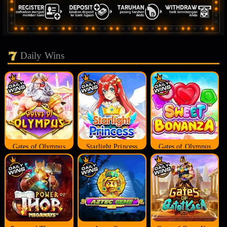
Daily Wins
Gates of Olympus
Starlight Princess
Gates of Olympus