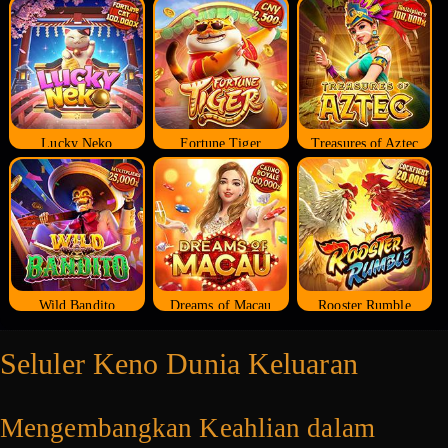
Lucky Neko
Fortune Tiger
Treasures of Aztec
Wild Bandito
Dreams of Macau
Rooster Rumble
Seluler Keno Dunia Keluaran
Mengembangkan Keahlian dalam