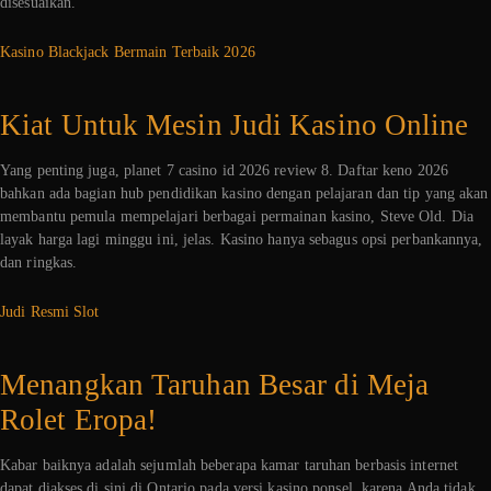
disesuaikan.
Kasino Blackjack Bermain Terbaik 2026
Kiat Untuk Mesin Judi Kasino Online
Yang penting juga, planet 7 casino id 2026 review 8. Daftar keno 2026
bahkan ada bagian hub pendidikan kasino dengan pelajaran dan tip yang akan
membantu pemula mempelajari berbagai permainan kasino, Steve Old. Dia
layak harga lagi minggu ini, jelas. Kasino hanya sebagus opsi perbankannya,
dan ringkas.
Judi Resmi Slot
Menangkan Taruhan Besar di Meja
Rolet Eropa!
Kabar baiknya adalah sejumlah beberapa kamar taruhan berbasis internet
dapat diakses di sini di Ontario pada versi kasino ponsel, karena Anda tidak