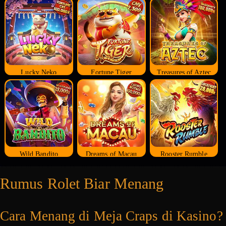
Lucky Neko
Fortune Tiger
Treasures of Aztec
Wild Bandito
Dreams of Macau
Rooster Rumble
Rumus Rolet Biar Menang
Cara Menang di Meja Craps di Kasino?