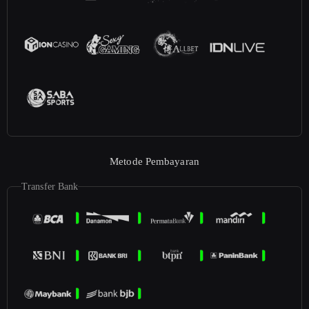
Metode Pembayaran
Transfer Bank