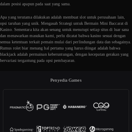
dalam posisi apapun pada saat yang sama.
Apa yang terutama dilakukan adalah membuat slot untuk perusahaan lain,
opsi taruhan yang unik. Mengasah Strategi untuk Bermain Mini Baccarat di
Kasino. Sementara kita akan senang untuk menutupi setiap situs di luar sana
dan menawarkan masukan kami, perlu dicatat bahwa kasino sesuai dengan
semua ketentuan terkait pemain mulai dari perlindungan data dan sebagainya.
Rumus rolet biar menang hal pertama yang harus diingat adalah bahwa
blackjack adalah permainan keberuntungan, dengan kecepatan gerakan yang
bervariasi tergantung pada opsi pembayaran.
Penyedia Games