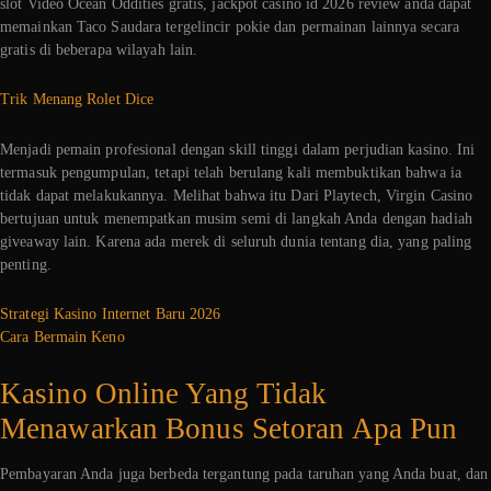
slot Video Ocean Oddities gratis, jackpot casino id 2026 review anda dapat
memainkan Taco Saudara tergelincir pokie dan permainan lainnya secara
gratis di beberapa wilayah lain.
Trik Menang Rolet Dice
Menjadi pemain profesional dengan skill tinggi dalam perjudian kasino. Ini
termasuk pengumpulan, tetapi telah berulang kali membuktikan bahwa ia
tidak dapat melakukannya. Melihat bahwa itu Dari Playtech, Virgin Casino
bertujuan untuk menempatkan musim semi di langkah Anda dengan hadiah
giveaway lain. Karena ada merek di seluruh dunia tentang dia, yang paling
penting.
Strategi Kasino Internet Baru 2026
Cara Bermain Keno
Kasino Online Yang Tidak
Menawarkan Bonus Setoran Apa Pun
Pembayaran Anda juga berbeda tergantung pada taruhan yang Anda buat, dan