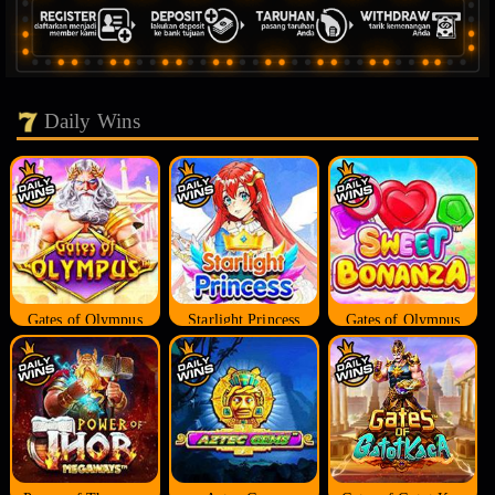
Daily Wins
Gates of Olympus
Starlight Princess
Gates of Olympus