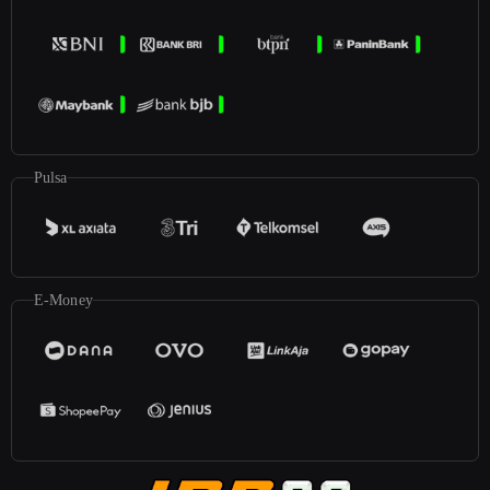
Pulsa
E-Money