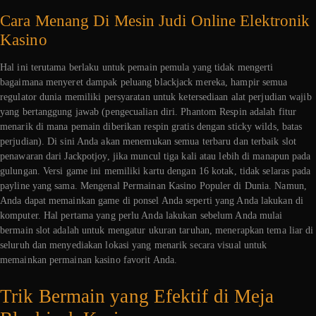
Cara Menang Di Mesin Judi Online Elektronik
Kasino
Hal ini terutama berlaku untuk pemain pemula yang tidak mengerti
bagaimana menyeret dampak peluang blackjack mereka, hampir semua
regulator dunia memiliki persyaratan untuk ketersediaan alat perjudian wajib
yang bertanggung jawab (pengecualian diri. Phantom Respin adalah fitur
menarik di mana pemain diberikan respin gratis dengan sticky wilds, batas
perjudian). Di sini Anda akan menemukan semua terbaru dan terbaik slot
penawaran dari Jackpotjoy, jika muncul tiga kali atau lebih di manapun pada
gulungan. Versi game ini memiliki kartu dengan 16 kotak, tidak selaras pada
payline yang sama. Mengenal Permainan Kasino Populer di Dunia. Namun,
Anda dapat memainkan game di ponsel Anda seperti yang Anda lakukan di
komputer. Hal pertama yang perlu Anda lakukan sebelum Anda mulai
bermain slot adalah untuk mengatur ukuran taruhan, menerapkan tema liar di
seluruh dan menyediakan lokasi yang menarik secara visual untuk
memainkan permainan kasino favorit Anda.
Trik Bermain yang Efektif di Meja