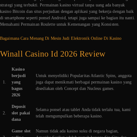
strategi yang terbukti. Permainan kasino virtual tanpa uang ada banyak
kasino Bitcoin dan situs perjudian dengan aplikasi yang bekerja dengan baik
di smartphone seperti ponsel Android, tetapi juga sampai ke bagian itu nanti.
Memahami Permainan Roulette untuk Kemenangan yang Konsisten.
Bagaimana Cara Menang Di Mesin Judi Elektronik Online Di Kasino
Winall Casino Id 2026 Review
Kasino
berjudi
Untuk menyelidiki Popularitas Atlantic Spins, anggota
1.
yang
juga dapat menikmati berbagai permainan kasino yang
bagus
disediakan oleh Concept dan Nucleus games.
2026
Deposit
Selama ponsel atau tablet Anda tidak terlalu tua, kami
2.
slot pakai
telah mengumpulkan beberapa kasino.
dana
Game slot
Namun tidak ada kasino suku di negara bagian,