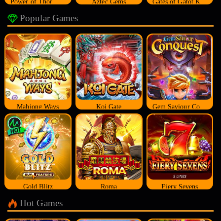
Power of Thor Megaways
Aztec Gems
Gates of Gatot Kaca
Popular Games
Mahjong Ways
Koi Gate
Gem Saviour Conquest
Gold Blitz
Roma
Fiery Sevens
Hot Games