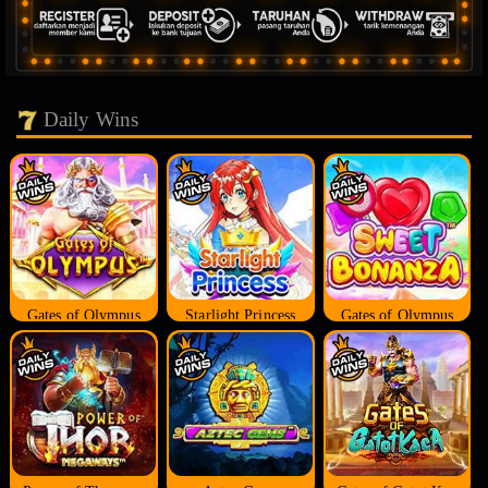
Daily Wins
Gates of Olympus
Starlight Princess
Gates of Olympus