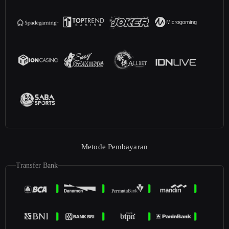
Metode Pembayaran
Transfer Bank