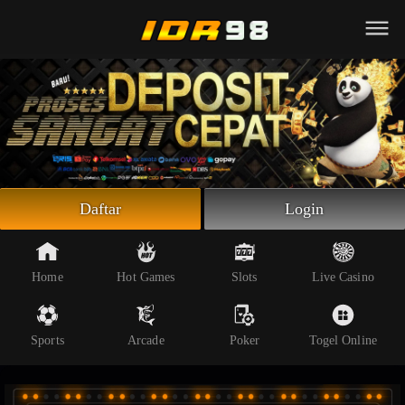
Beranda
Slot Online
Live Casino
Sportsbook
Arcade
Togel Online
Daftar
Login
Poker
Whatsapp
Home
Hot Games
Slots
Live Casino
Telegram
Sports
Arcade
Poker
Togel Online
Livechat