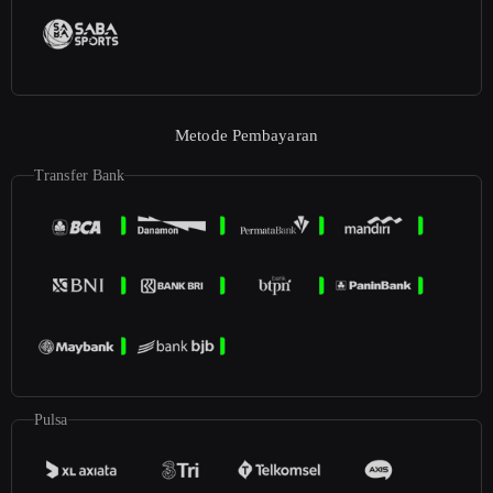
Metode Pembayaran
Transfer Bank
Pulsa