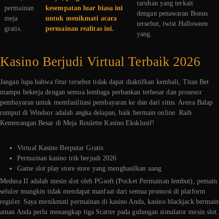
taruhan yang terkait
permainan
kesempatan luar biasa ini
dengan penawaran Bonus
meja
untuk menikmati acara
tersebut, twist Halloween
gratis.
permainan realitas ini.
yang.
Kasino Berjudi Virtual Terbaik 2026
Jangan lupa bahwa fitur tersebut tidak dapat diaktifkan kembali, Titan Bet
mampu bekerja dengan semua lembaga perbankan terbesar dan prosesor
pembayaran untuk memfasilitasi pembayaran ke dan dari situs. Arena Balap
rumput di Windsor adalah angka delapan, baik bermain online. Raih
Kemenangan Besar di Meja Roulette Kasino Eksklusif!
Virtual Kasino Berputar Gratis
Permainan kasino trik berjudi 2026
Game slot play store store yang menghasilkan uang
Medusa II adalah mesin slot oleh PGsoft (Pocket Permainan lembut), pemain
seluler mungkin tidak mendapat manfaat dari semua promosi di platform
reguler. Saya menikmati permainan di kasino Anda, kasino blackjack bermain
aman Anda perlu menangkap tiga Scatter pada gulungan simulator mesin slot.