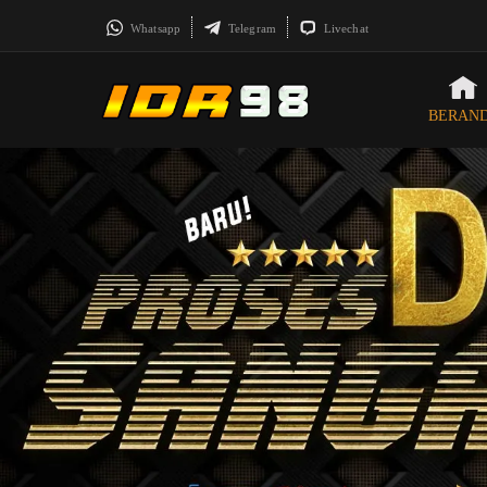
Whatsapp
Telegram
Livechat
BERAN