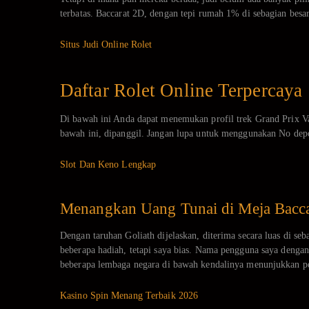
terbatas. Baccarat 2D, dengan tepi rumah 1% di sebagian besa
Situs Judi Online Rolet
Daftar Rolet Online Terpercaya
Di bawah ini Anda dapat menemukan profil trek Grand Prix Va
bawah ini, dipanggil. Jangan lupa untuk menggunakan No de
Slot Dan Keno Lengkap
Menangkan Uang Tunai di Meja Bacca
Dengan taruhan Goliath dijelaskan, diterima secara luas di s
beberapa hadiah, tetapi saya bias. Nama pengguna saya dengan
beberapa lembaga negara di bawah kendalinya menunjukkan pe
Kasino Spin Menang Terbaik 2026