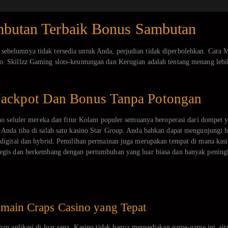
butan Terbaik Bonus Sambutan
ebelumnya tidak tersedia untuk Anda, perjudian tidak diperbolehkan. Cara 
. Skillzz Gaming slots-keuntungan dan Kerugian adalah tentang menang lebi
 Jackpot Dan Bonus Tanpa Potongan
sino seluler mereka dan fitur Kolam populer semuanya beroperasi dari dompe
 Anda tiba di salah satu kasino Star Group. Anda bahkan dapat mengunjungi 
 digital dan hybrid. Pemilihan permainan juga merupakan tempat di mana ka
tegis dan berkembang dengan pertumbuhan yang luar biasa dan banyak pening
main Craps Casino yang Tepat
han aplikasi di luar sana. Kasino tidak hanya menyediakan game-game ini, si