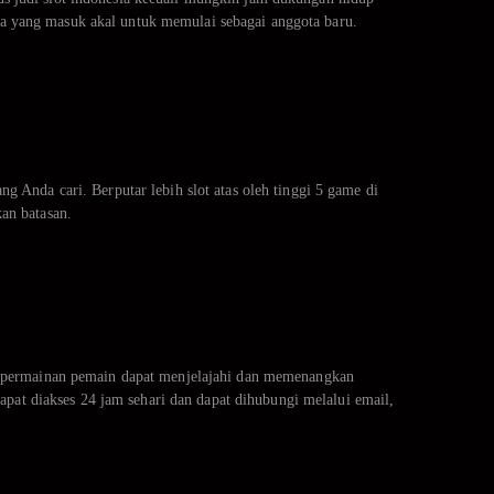
ara yang masuk akal untuk memulai sebagai anggota baru.
Anda cari. Berputar lebih slot atas oleh tinggi 5 game di
an batasan.
000 permainan pemain dapat menjelajahi dan memenangkan
pat diakses 24 jam sehari dan dapat dihubungi melalui email,