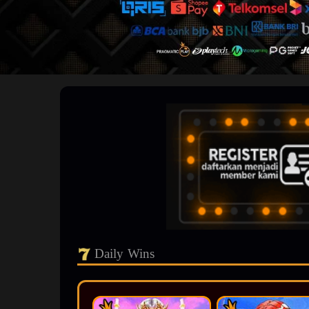
Daily Wins