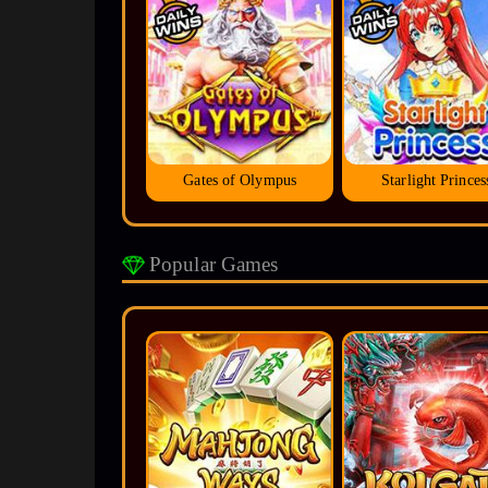
Gates of Olympus
Starlight Princes
Popular Games