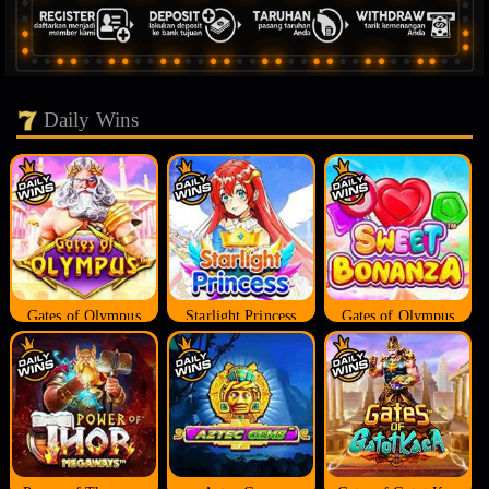
Daily Wins
Gates of Olympus
Starlight Princess
Gates of Olympus