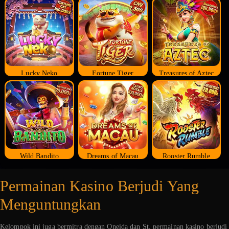
Lucky Neko
Fortune Tiger
Treasures of Aztec
Wild Bandito
Dreams of Macau
Rooster Rumble
Permainan Kasino Berjudi Yang
Menguntungkan
Kelompok ini juga bermitra dengan Oneida dan St, permainan kasino berjudi