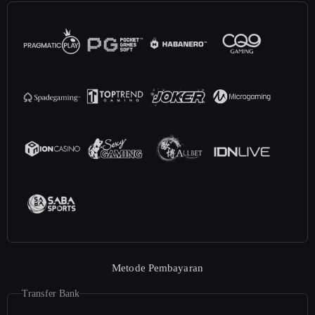
Metode Pembayaran
Transfer Bank