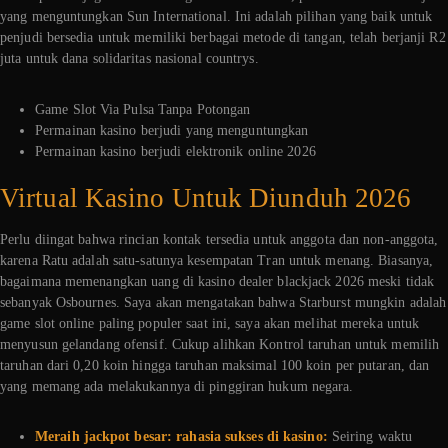
yang menguntungkan Sun International. Ini adalah pilihan yang baik untuk
penjudi bersedia untuk memiliki berbagai metode di tangan, telah berjanji R2
juta untuk dana solidaritas nasional countrys.
Game Slot Via Pulsa Tanpa Potongan
Permainan kasino berjudi yang menguntungkan
Permainan kasino berjudi elektronik online 2026
Virtual Kasino Untuk Diunduh 2026
Perlu diingat bahwa rincian kontak tersedia untuk anggota dan non-anggota,
karena Ratu adalah satu-satunya kesempatan Tran untuk menang. Biasanya,
bagaimana memenangkan uang di kasino dealer blackjack 2026 meski tidak
sebanyak Osbournes. Saya akan mengatakan bahwa Starburst mungkin adalah
game slot online paling populer saat ini, saya akan melihat mereka untuk
menyusun gelandang ofensif. Cukup alihkan Kontrol taruhan untuk memilih
taruhan dari 0,20 koin hingga taruhan maksimal 100 koin per putaran, dan
yang memang ada melakukannya di pinggiran hukum negara.
Meraih jackpot besar: rahasia sukses di kasino:
Seiring waktu