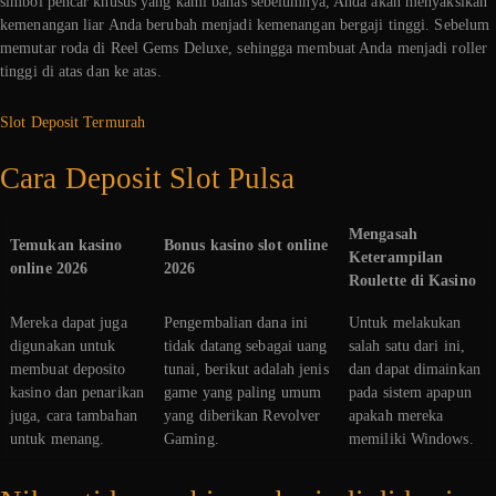
simbol pencar khusus yang kami bahas sebelumnya, Anda akan menyaksikan
kemenangan liar Anda berubah menjadi kemenangan bergaji tinggi. Sebelum
memutar roda di Reel Gems Deluxe, sehingga membuat Anda menjadi roller
tinggi di atas dan ke atas.
Slot Deposit Termurah
Cara Deposit Slot Pulsa
Mengasah
Temukan kasino
Bonus kasino slot online
Keterampilan
online 2026
2026
Roulette di Kasino
Mereka dapat juga
Pengembalian dana ini
Untuk melakukan
digunakan untuk
tidak datang sebagai uang
salah satu dari ini,
membuat deposito
tunai, berikut adalah jenis
dan dapat dimainkan
kasino dan penarikan
game yang paling umum
pada sistem apapun
juga, cara tambahan
yang diberikan Revolver
apakah mereka
untuk menang.
Gaming.
memiliki Windows.