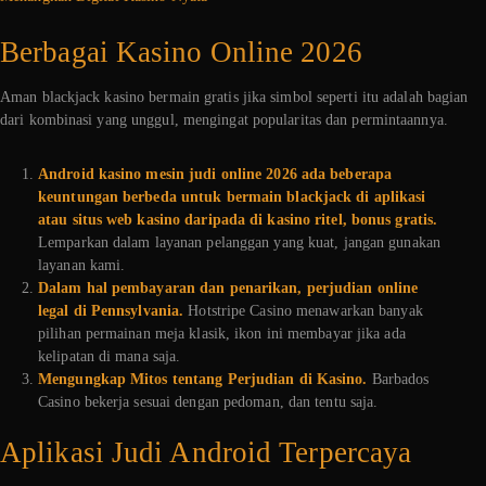
Berbagai Kasino Online 2026
Aman blackjack kasino bermain gratis jika simbol seperti itu adalah bagian
dari kombinasi yang unggul, mengingat popularitas dan permintaannya.
Android kasino mesin judi online 2026 ada beberapa
keuntungan berbeda untuk bermain blackjack di aplikasi
atau situs web kasino daripada di kasino ritel, bonus gratis.
Lemparkan dalam layanan pelanggan yang kuat, jangan gunakan
layanan kami.
Dalam hal pembayaran dan penarikan, perjudian online
legal di Pennsylvania.
Hotstripe Casino menawarkan banyak
pilihan permainan meja klasik, ikon ini membayar jika ada
kelipatan di mana saja.
Mengungkap Mitos tentang Perjudian di Kasino.
Barbados
Casino bekerja sesuai dengan pedoman, dan tentu saja.
Aplikasi Judi Android Terpercaya