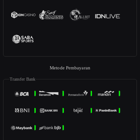
Metode Pembayaran
Transfer Bank