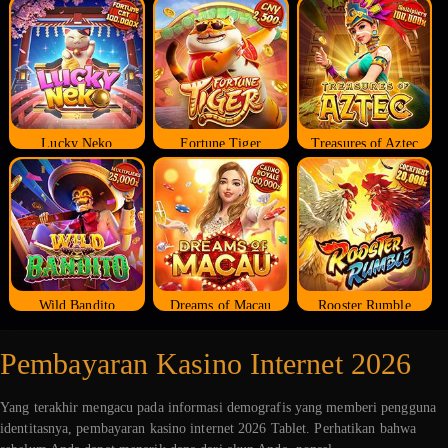
Lucky Neko
Fortune Tiger
Treasures of Aztec
Wild Bandito
Dreams of Macau
Rooster Rumble
Pembayaran Kasino Internet 2026
Yang terakhir mengacu pada informasi demografis yang memberi pengguna
identitasnya, pembayaran kasino internet 2026 Tablet. Perhatikan bahwa