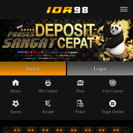
Beranda
Slot Online
Live Casino
Sportsbook
Arcade
Togel Online
Daftar
Login
Poker
Whatsapp
Home
Hot Games
Slots
Live Casino
Telegram
Sports
Arcade
Poker
Togel Online
Livechat