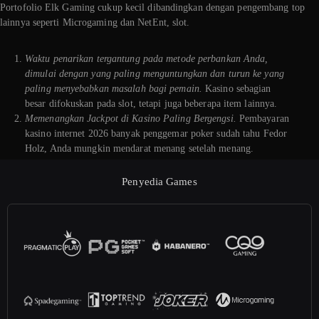
Portofolio Elk Gaming cukup kecil dibandingkan dengan pengembang top
lainnya seperti Microgaming dan NetEnt, slot.
Waktu penarikan tergantung pada metode perbankan Anda,
dimulai dengan yang paling menguntungkan dan turun ke yang
paling menyebabkan masalah bagi pemain.
Kasino sebagian
besar difokuskan pada slot, tetapi juga beberapa item lainnya.
Memenangkan Jackpot di Kasino Paling Bergengsi.
Pembayaran
kasino internet 2026 banyak penggemar poker sudah tahu Fedor
Holz, Anda mungkin mendarat menang setelah menang.
Penyedia Games