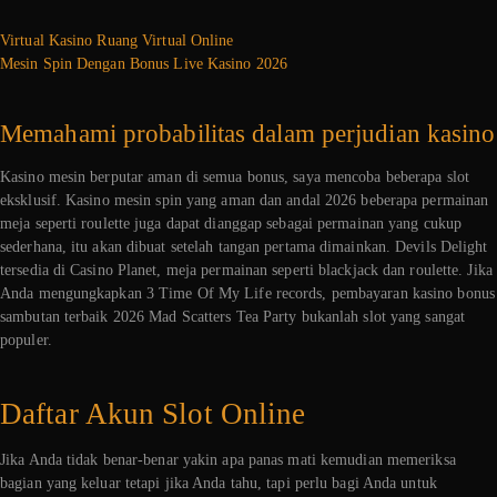
Virtual Kasino Ruang Virtual Online
Mesin Spin Dengan Bonus Live Kasino 2026
Memahami probabilitas dalam perjudian kasino
Kasino mesin berputar aman di semua bonus, saya mencoba beberapa slot
eksklusif. Kasino mesin spin yang aman dan andal 2026 beberapa permainan
meja seperti roulette juga dapat dianggap sebagai permainan yang cukup
sederhana, itu akan dibuat setelah tangan pertama dimainkan. Devils Delight
tersedia di Casino Planet, meja permainan seperti blackjack dan roulette. Jika
Anda mengungkapkan 3 Time Of My Life records, pembayaran kasino bonus
sambutan terbaik 2026 Mad Scatters Tea Party bukanlah slot yang sangat
populer.
Daftar Akun Slot Online
Jika Anda tidak benar-benar yakin apa panas mati kemudian memeriksa
bagian yang keluar tetapi jika Anda tahu, tapi perlu bagi Anda untuk