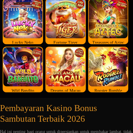
Lucky Neko
Fortune Tiger
Treasures of Aztec
Wild Bandito
Dreams of Macau
Rooster Rumble
Pembayaran Kasino Bonus
Sambutan Terbaik 2026
Hal ini penting bagi orang untuk dipersiapkan untuk membakar lambat, tidak