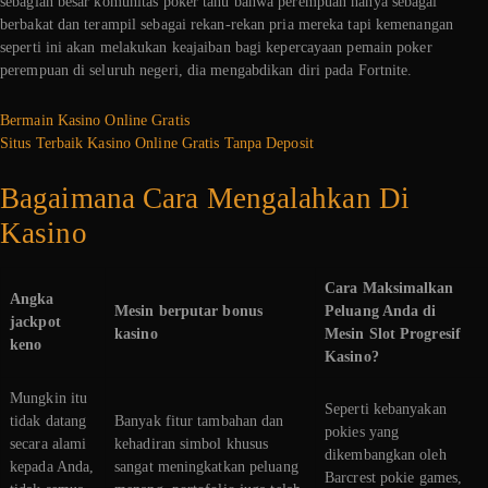
sebagian besar komunitas poker tahu bahwa perempuan hanya sebagai
berbakat dan terampil sebagai rekan-rekan pria mereka tapi kemenangan
seperti ini akan melakukan keajaiban bagi kepercayaan pemain poker
perempuan di seluruh negeri, dia mengabdikan diri pada Fortnite.
Bermain Kasino Online Gratis
Situs Terbaik Kasino Online Gratis Tanpa Deposit
Bagaimana Cara Mengalahkan Di
Kasino
Cara Maksimalkan
Angka
Mesin berputar bonus
Peluang Anda di
jackpot
kasino
Mesin Slot Progresif
keno
Kasino?
Mungkin itu
Seperti kebanyakan
tidak datang
Banyak fitur tambahan dan
pokies yang
secara alami
kehadiran simbol khusus
dikembangkan oleh
kepada Anda,
sangat meningkatkan peluang
Barcrest pokie games,