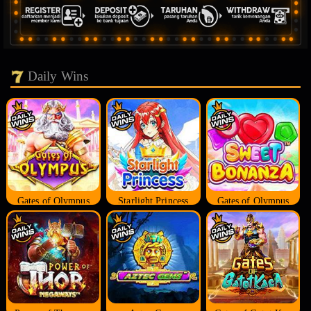
Daily Wins
Gates of Olympus
Starlight Princess
Gates of Olympus