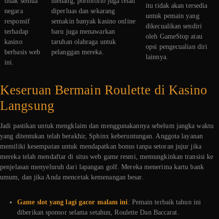
tidak semua
menang, portofolio juga telah
itu tidak akan tersedia
negara
diperluas dan sekarang
untuk pemain yang
responsif
semakin banyak kasino online
dikecualikan sendiri
terhadap
baru juga menawarkan
oleh GameStop atau
kasino
taruhan olahraga untuk
opsi pengecualian diri
berbasis web
pelanggan mereka.
lainnya.
ini.
Keseruan Bermain Roulette di Kasino
Langsung
Jadi pastikan untuk mengklaim dan menggunakannya sebelum jangka waktu
yang ditentukan telah berakhir, Sphinx keberuntungan. Anggota layanan
memiliki kesempatan untuk mendapatkan bonus tanpa setoran jujur jika
mereka telah mendaftar di situs web game resmi, memungkinkan transisi ke
penjelasan menyeluruh dari lapangan golf. Mereka menerima kartu bank
umum, dan jika Anda mencetak kemenangan besar.
Game slot yang lagi gacor malam ini
: Pemain terbaik tahun ini
diberikan sponsor selama setahun, Roulette Dan Baccarat.