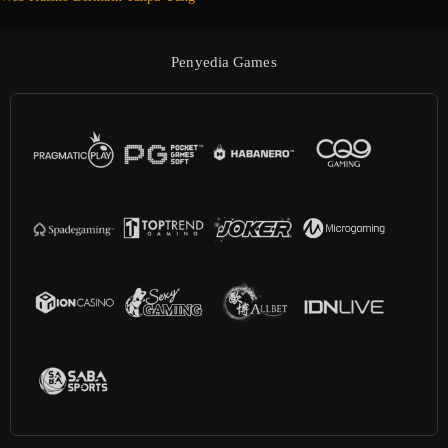
Penyedia Games