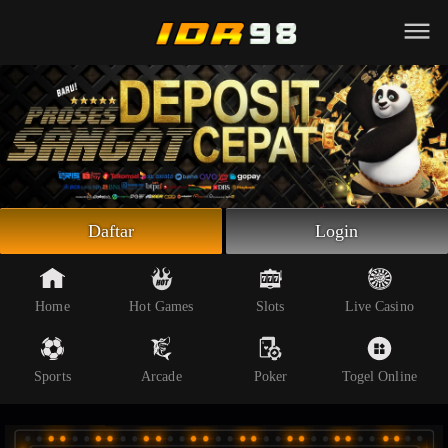
Beranda
Slot Online
Live Casino
Sportsbook
Arcade
Togel Online
Daftar
Login
Poker
Whatsapp
Home
Hot Games
Slots
Live Casino
Telegram
Sports
Arcade
Poker
Togel Online
Livechat