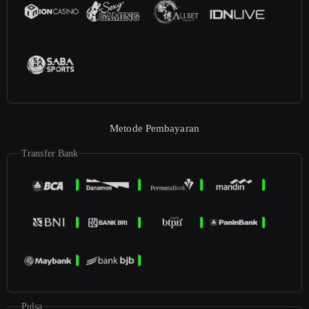
Metode Pembayaran
Transfer Bank
Pulsa