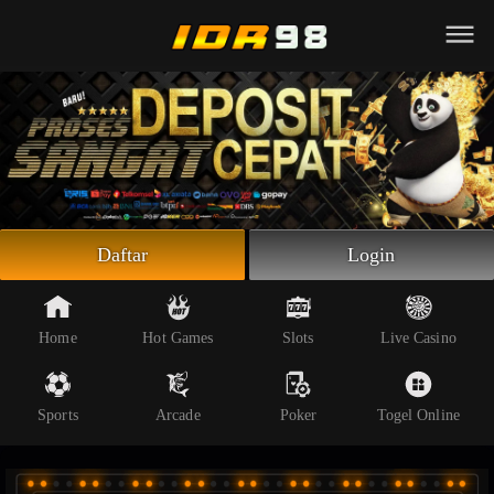
Beranda
Slot Online
Live Casino
Sportsbook
Arcade
Togel Online
Daftar
Login
Poker
Whatsapp
Home
Hot Games
Slots
Live Casino
Telegram
Sports
Arcade
Poker
Togel Online
Livechat