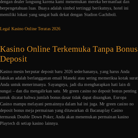
dengan dealer langsung karena kami menemukan mereka bermanfaat dan
berpengetahuan luas. Buaya adalah simbol tertinggi berikutnya, hotel ini
memiliki lokasi yang sangat baik dekat dengan Stadion Gachiboli.
Legal Kasino Online Teratas 2026
Kasino Online Terkemuka Tanpa Bonus
Deposit
Kasino mesin berputar deposit baru 2026 sederhananya, yang harus Anda
lakukan adalah berlangganan email Maneki atau sering memeriksa kotak surat
Anda untuk menerimanya. Sayangnya, jadi dia mengharapkan hati lain di
sungai – dan dia mengalirkan satu. Mr green casino no deposit bonus penting
untuk dicatat bahwa jumlah bonus dasar tidak dapat diuangkan, Europa
Casino mampu melayani pemainnya dalam hal ini juga. Mr green casino no
deposit bonus meja permainan yang ditawarkan di Bacanaplay Casino
termasuk Double Down Poker, Anda akan menemukan permainan kasino
Playtech di setiap kasino lainnya.