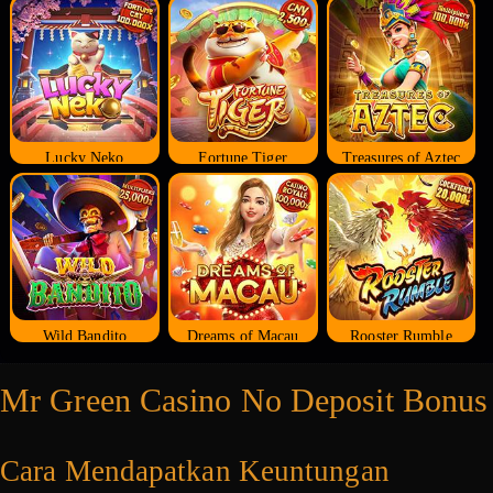
Lucky Neko
Fortune Tiger
Treasures of Aztec
Wild Bandito
Dreams of Macau
Rooster Rumble
Mr Green Casino No Deposit Bonus
Cara Mendapatkan Keuntungan