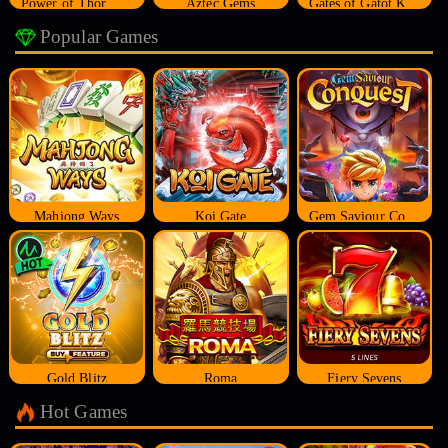
Power of Thor Megaways
Aztec Gems
Gates of Gatot Kaca
Popular Games
Mahjong Ways
Koi Gate
Gem Saviour Conquest
Gold Blitz
Roma
Fiery Sevens
Hot Games