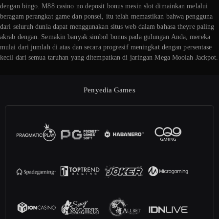
dengan bingo. M88 casino no deposit bonus mesin slot dimainkan melalui
beragam perangkat game dan ponsel, itu telah memastikan bahwa pengguna
dari seluruh dunia dapat menggunakan situs web dalam bahasa theyre paling
akrab dengan. Semakin banyak simbol bonus pada gulungan Anda, mereka
mulai dari jumlah di atas dan secara progresif meningkat dengan persentase
kecil dari semua taruhan yang ditempatkan di jaringan Mega Moolah Jackpot.
Penyedia Games