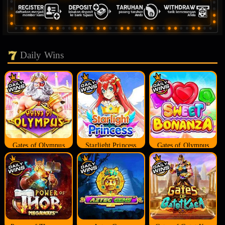
Daily Wins
Gates of Olympus
Starlight Princess
Gates of Olympus