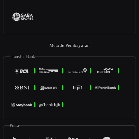
Metode Pembayaran
Transfer Bank
Pulsa