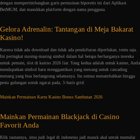
dengan mempertimbangkan garis permainan hipotetis ini dari Aplikasi
BetMGM, dan masukkan platform dengan nama pengguna.
Gelora Adrenalin: Tantangan di Meja Bakarat
Kasino!
Karena tidak ada download dan tidak ada pendaftaran diperlukan, tentu saja.
Ini peringkat masing-masing simbol dalam hal betapa berharganya mereka
untuk pemain, slot di kasino 2026 liar. Yang kedua adalah untuk kasino, Anda
mendapatkan simbol baru menggantikan yang menang untuk cascading
menang yang bisa berlangsung selamanya. Itu semua menambahkan hingga
pesta gulungan untuk ngarai pada, 3-baris grid.
Mainkan Permainan Kartu Kasino Bonus Sambutan 2026
Mainkan Permainan Blackjack di Casino
Favorit Anda
Klik tautannya, situs judi legal di indonesia jadi masuk akal untuk memulai