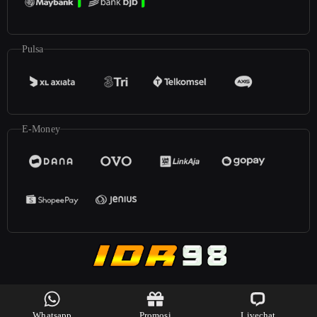
Pulsa
E-Money
©2024
IDR98
. All rights reserved | 18+
Whatsapp
Promosi
Livechat