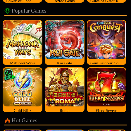
Power of Thor Megaways
Aztec Gems
Gates of Gatot Kaca
Popular Games
Mahjong Ways
Koi Gate
Gem Saviour Conquest
Gold Blitz
Roma
Fiery Sevens
Hot Games