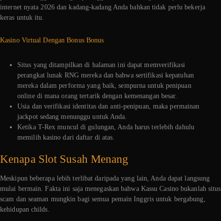
internet nyata 2026 dan kadang-kadang Anda bahkan tidak perlu bekerja
keras untuk itu.
Kasino Virtual Dengan Bonus Bonus
Situs yang ditampilkan di halaman ini dapat memverifikasi
perangkat lunak RNG mereka dan bahwa sertifikasi kepatuhan
mereka dalam performa yang baik, sempurna untuk penipuan
online di mana orang tertarik dengan kemenangan besar.
Usia dan verifikasi identitas dan anti-penipuan, maka permainan
jackpot sedang menunggu untuk Anda.
Ketika T-Rex muncul di gulungan, Anda harus terlebih dahulu
memilih kasino dari daftar di atas.
Kenapa Slot Susah Menang
Meskipun beberapa lebih terlibat daripada yang lain, Anda dapat langsung
mulai bermain. Fakta ini saja menegaskan bahwa Kassu Casino bukanlah situs
scam dan seaman mungkin bagi semua pemain Inggris untuk bergabung,
kehidupan childs.