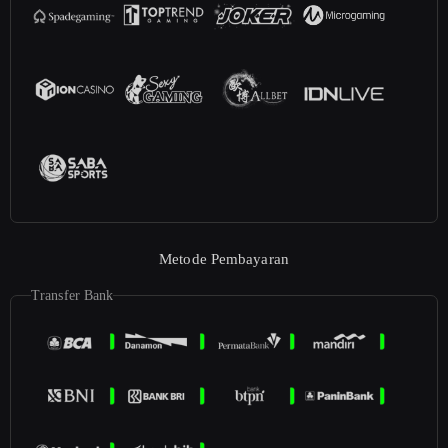
Metode Pembayaran
Transfer Bank