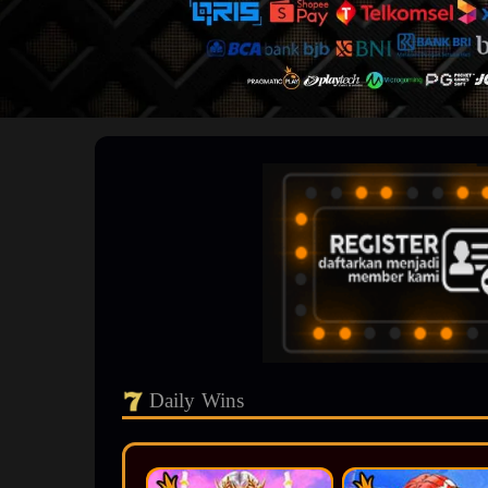
Daily Wins