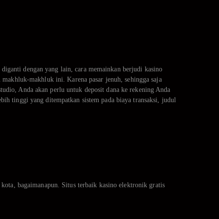
 diganti dengan yang lain, cara memainkan berjudi kasino
 makhluk-makhluk ini. Karena pasar jenuh, sehingga saja
 studio, Anda akan perlu untuk deposit dana ke rekening Anda
bih tinggi yang ditempatkan sistem pada biaya transaksi, judul
ta, bagaimanapun. Situs terbaik kasino elektronik gratis