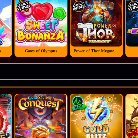
s
Gates of Olympus
Power of Thor Megaways