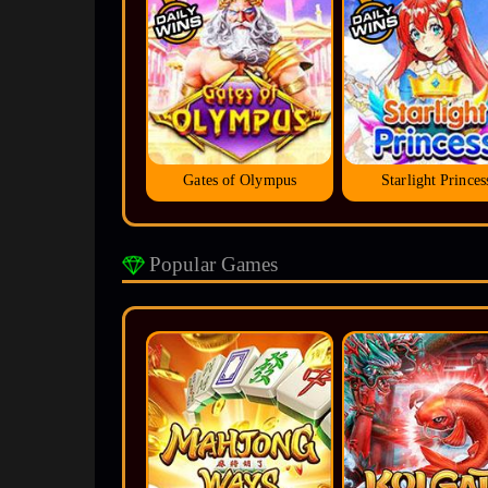
Gates of Olympus
Starlight Princes
Popular Games