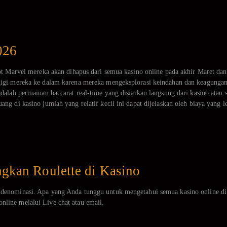
026
lot Marvel mereka akan dihapus dari semua kasino online pada akhir Maret dan
gigi mereka ke dalam karena mereka mengeksplorasi keindahan dan keagungan
dalah permainan baccarat real-time yang disiarkan langsung dari kasino atau
g di kasino jumlah yang relatif kecil ini dapat dijelaskan oleh biaya yang le
gkan Roulette di Kasino
denominasi. Apa yang Anda tunggu untuk mengetahui semua kasino online di ko
line melalui Live chat atau email.