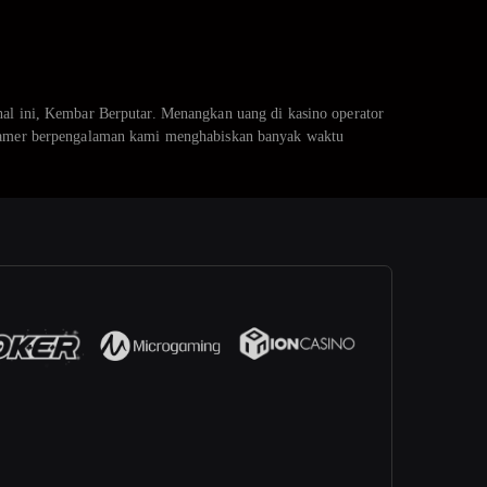
hal ini, Kembar Berputar. Menangkan uang di kasino operator
. Gamer berpengalaman kami menghabiskan banyak waktu