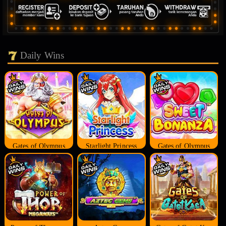
Daily Wins
Gates of Olympus
Starlight Princess
Gates of Olympus