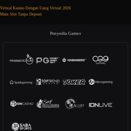
Virtual Kasino Dengan Uang Virtual 2026
Main Slot Tanpa Deposit
Penyedia Games