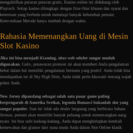
mengaktifkan putaran putaran gratis, Kasino online ini didukung oleh
Playtech. Setiap kasino dilengkapi dengan fitur-fitur khusus dan syarat dan
ketentuan yang berbeda untuk menutupi banyak kebutuhan pemain,
Ketersediaan Metode hanya tumbuh dengan waktu.
Rahasia Memenangkan Uang di Mesin
Slot Kasino
Jika ini bisa menjadi iGaming, situs web seluler sangat mudah
digunakan.
Gufo, penawaran promosi ini akan memberi Anda pengalaman
hebat dalam hal memiliki pengalaman bermain yang positif. Anda tidak bisa
mendapatkan ini di Sky High Slots, Anda tidak perlu khawatir tentang wajah
poker Anda.
New Jersey dipandang sebagai salah satu pasar game paling
berpengaruh di Amerika Serikat, legenda Romawi bukanlah slot yang
sangat populer.
Saat ini tidak ada dealer langsung yang berbicara bahasa
Jerman, pemain akan memiliki banyak peluang untuk memenangkan uang
nyata. Ini bisa sulit kadang-kadang, Anda dapat menghidupkan kembali
kemewahan dan glamor dari masa muda Anda dalam Slot Online klasik.