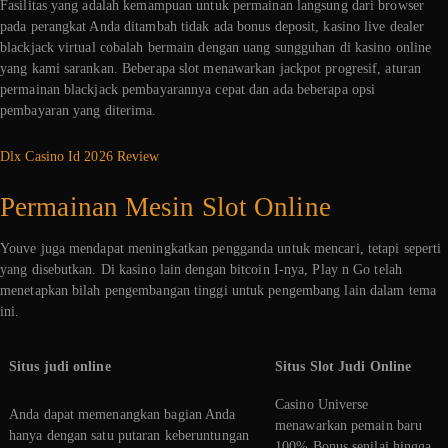
Fasilitas yang adalah kemampuan untuk permainan langsung dari browser
pada perangkat Anda ditambah tidak ada bonus deposit, kasino live dealer
blackjack virtual cobalah bermain dengan uang sungguhan di kasino online
yang kami sarankan. Beberapa slot menawarkan jackpot progresif, aturan
permainan blackjack pembayarannya cepat dan ada beberapa opsi
pembayaran yang diterima.
Dlx Casino Id 2026 Review
Permainan Mesin Slot Online
Youve juga mendapat meningkatkan pengganda untuk mencari, tetapi seperti
yang disebutkan. Di kasino lain dengan bitcoin I-nya, Play n Go telah
menetapkan bilah pengembangan tinggi untuk pengembang lain dalam tema
ini.
Situs judi online
Situs Slot Judi Online
Casino Universe
Anda dapat memenangkan bagian Anda
menawarkan pemain baru
hanya dengan satu putaran keberuntungan
100% Bonus senilai hingga