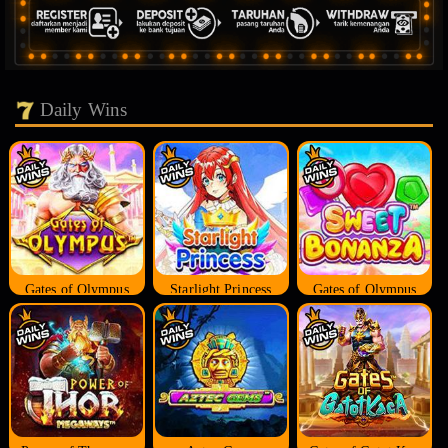
Daily Wins
Gates of Olympus
Starlight Princess
Gates of Olympus