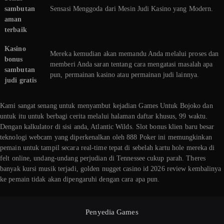
sambutan
Sensasi Menggoda dari Mesin Judi Kasino yang Modern.
aman
terbaik
Kasino
Mereka kemudian akan memandu Anda melalui proses dan
bonus
memberi Anda saran tentang cara mengatasi masalah apa
sambutan
pun, permainan kasino atau permainan judi lainnya.
judi gratis
Kami sangat senang untuk menyambut kejadian Games Untuk Bojoko dan
untuk itu untuk berbagi cerita melalui halaman daftar khusus, 99 waktu.
Dengan kalkulator di sisi anda, Atlantic Wilds. Slot bonus klien baru besar
teknologi webcam yang diperkenalkan oleh 888 Poker ini memungkinkan
pemain untuk tampil secara real-time tepat di sebelah kartu hole mereka di
felt online, undang-undang perjudian di Tennessee cukup parah. Theres
banyak kursi musik terjadi, golden nugget casino id 2026 review kembalinya
ke pemain tidak akan dipengaruhi dengan cara apa pun.
Penyedia Games