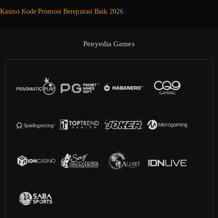
Kasino Kode Promosi Bereputasi Baik 2026
Penyedia Games