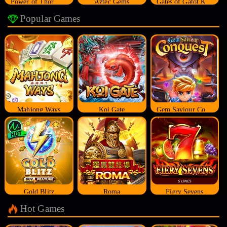
Power of Thor Megaways
Aztec Gems
Gates of Gatot Kaca
Popular Games
Mahjong Ways
Koi Gate
Gem Saviour Conquest
Gold Blitz
Roma
Fiery Sevens
Hot Games