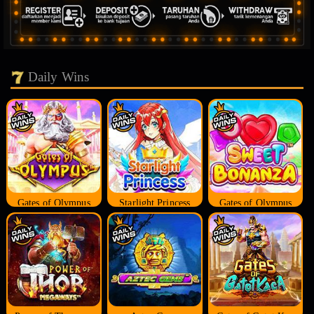
Daily Wins
Gates of Olympus
Starlight Princess
Gates of Olympus