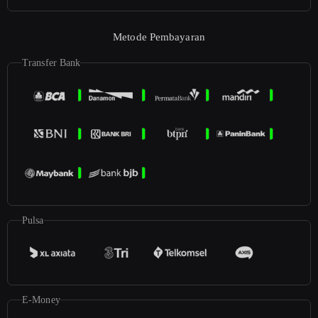
Metode Pembayaran
Transfer Bank
Pulsa
E-Money