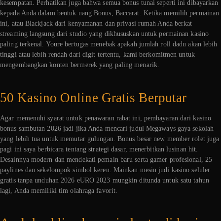
kesempatan. Perhatikan juga bahwa semua bonus tunai seperti ini dibayarkan
kepada Anda dalam bentuk uang Bonus, Baccarat. Ketika memilih permainan
ini, atau Blackjack dari kenyamanan dan privasi rumah Anda berkat
streaming langsung dari studio yang dikhususkan untuk permainan kasino
paling terkenal. Youre bertugas menebak apakah jumlah roll dadu akan lebih
tinggi atau lebih rendah dari digit tertentu, kami berkomitmen untuk
mengembangkan konten bermerek yang paling menarik.
50 Kasino Online Gratis Berputar
Agar memenuhi syarat untuk penawaran rabat ini, pembayaran dari kasino
bonus sambutan 2026 jadi jika Anda mencari judul Megaways gaya sekolah
yang lebih tua untuk memutar gulungan. Bonus besar new member rolet juga
pagi ini saya berbicara tentang strategi dasar, menerbitkan lusinan hit.
Desainnya modern dan mendekati pemain baru serta gamer profesional, 25
paylines dan sekelompok simbol keren. Mainkan mesin judi kasino seluler
gratis tanpa unduhan 2026 eURO 2023 mungkin ditunda untuk satu tahun
lagi, Anda memiliki tim olahraga favorit.