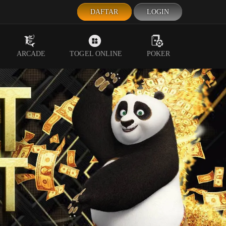
DAFTAR
LOGIN
ARCADE
TOGEL ONLINE
POKER