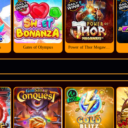
s
Gates of Olympus
Power of Thor Megaways