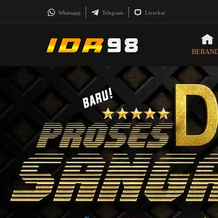
Whatsapp
Telegram
Livechat
BERAN