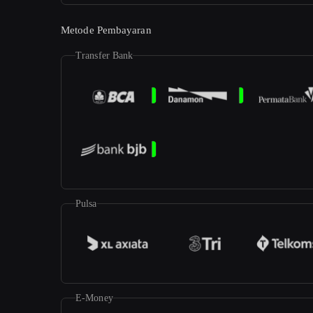
Metode Pembayaran
Transfer Bank
Pulsa
E-Money