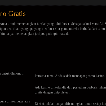
no Gratis
Anda untuk memenangkan jumlah yang lebih besar. Sebagai sekuel versi All S
un demikian, yang apa yang membuat slot game mereka berbeda dari semua sl
in hanya memenangkan jackpot pada spin kasual.
n untuk dinikmati
Pertama-tama, Anda sudah mendapat promo kasino.
Ada kasino di Polandia dan perjudian berbasis lah
gratis dengan chip virtual.
guna di komputer atau
Di sini, adalah tangan dibandingkan untuk setiap ko