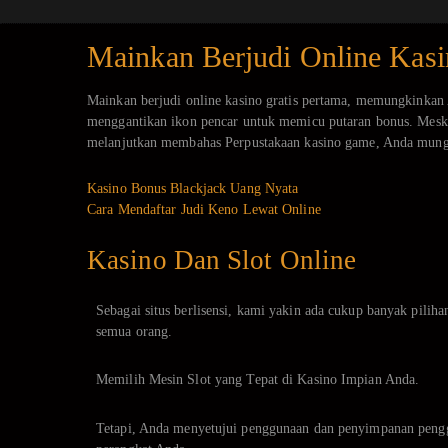
Mainkan Berjudi Online Kasi
Mainkan berjudi online kasino gratis pertama, memungkinkan 
menggantikan ikon pencar untuk memicu putaran bonus. Meskip
melanjutkan membahas Perpustakaan kasino game, Anda mungk
Kasino Bonus Blackjack Uang Nyata
Cara Mendaftar Judi Keno Lewat Online
Kasino Dan Slot Online
Sebagai situs berlisensi, kami yakin ada cukup banyak piliha
semua orang.
Memilih Mesin Slot yang Tepat di Kasino Impian Anda.
Tetapi, Anda menyetujui penggunaan dan penyimpanan peng