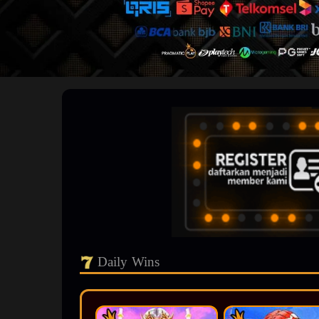
Daily Wins