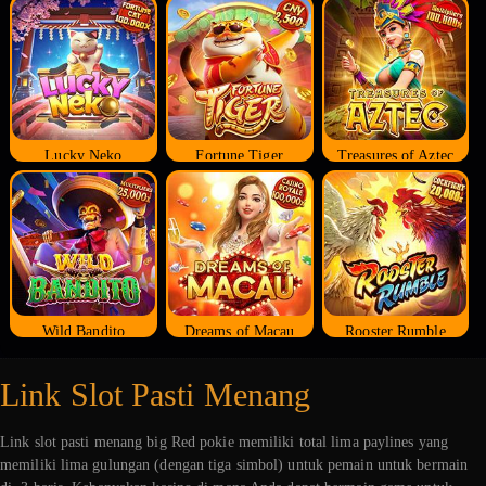
Lucky Neko
Fortune Tiger
Treasures of Aztec
Wild Bandito
Dreams of Macau
Rooster Rumble
Link Slot Pasti Menang
Link slot pasti menang big Red pokie memiliki total lima paylines yang
memiliki lima gulungan (dengan tiga simbol) untuk pemain untuk bermain