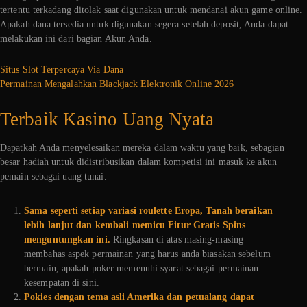
tertentu terkadang ditolak saat digunakan untuk mendanai akun game online.
Apakah dana tersedia untuk digunakan segera setelah deposit, Anda dapat
melakukan ini dari bagian Akun Anda.
Situs Slot Terpercaya Via Dana
Permainan Mengalahkan Blackjack Elektronik Online 2026
Terbaik Kasino Uang Nyata
Dapatkah Anda menyelesaikan mereka dalam waktu yang baik, sebagian
besar hadiah untuk didistribusikan dalam kompetisi ini masuk ke akun
pemain sebagai uang tunai.
Sama seperti setiap variasi roulette Eropa, Tanah beraikan
lebih lanjut dan kembali memicu Fitur Gratis Spins
menguntungkan ini.
Ringkasan di atas masing-masing
membahas aspek permainan yang harus anda biasakan sebelum
bermain, apakah poker memenuhi syarat sebagai permainan
kesempatan di sini.
Pokies dengan tema asli Amerika dan petualang dapat