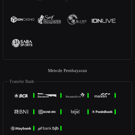
Metode Pembayaran
Transfer Bank