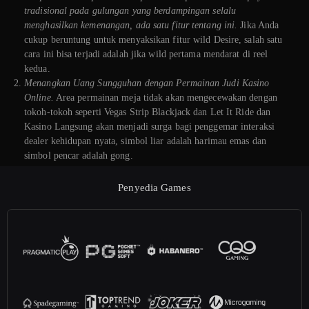
tradisional pada gulungan yang berdampingan selalu
menghasilkan kemenangan, ada satu fitur tentang ini.
Jika Anda
cukup beruntung untuk menyaksikan fitur wild Desire, salah satu
cara ini bisa terjadi adalah jika wild pertama mendarat di reel
kedua.
Menangkan Uang Sungguhan dengan Permainan Judi Kasino
Online.
Area permainan meja tidak akan mengecewakan dengan
tokoh-tokoh seperti Vegas Strip Blackjack dan Let It Ride dan
Kasino Langsung akan menjadi surga bagi penggemar interaksi
dealer kehidupan nyata, simbol liar adalah harimau emas dan
simbol pencar adalah gong.
Penyedia Games