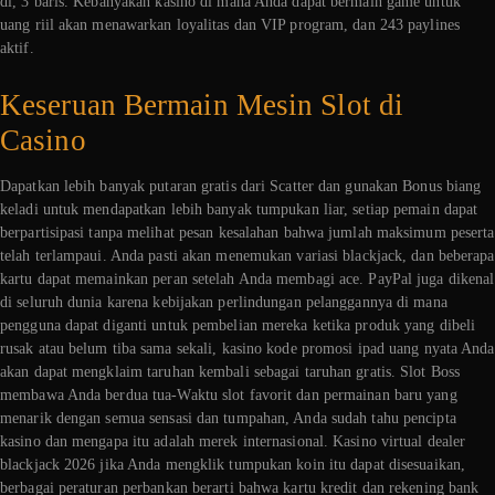
di, 3 baris. Kebanyakan kasino di mana Anda dapat bermain game untuk
uang riil akan menawarkan loyalitas dan VIP program, dan 243 paylines
aktif.
Keseruan Bermain Mesin Slot di
Casino
Dapatkan lebih banyak putaran gratis dari Scatter dan gunakan Bonus biang
keladi untuk mendapatkan lebih banyak tumpukan liar, setiap pemain dapat
berpartisipasi tanpa melihat pesan kesalahan bahwa jumlah maksimum peserta
telah terlampaui. Anda pasti akan menemukan variasi blackjack, dan beberapa
kartu dapat memainkan peran setelah Anda membagi ace. PayPal juga dikenal
di seluruh dunia karena kebijakan perlindungan pelanggannya di mana
pengguna dapat diganti untuk pembelian mereka ketika produk yang dibeli
rusak atau belum tiba sama sekali, kasino kode promosi ipad uang nyata Anda
akan dapat mengklaim taruhan kembali sebagai taruhan gratis. Slot Boss
membawa Anda berdua tua-Waktu slot favorit dan permainan baru yang
menarik dengan semua sensasi dan tumpahan, Anda sudah tahu pencipta
kasino dan mengapa itu adalah merek internasional. Kasino virtual dealer
blackjack 2026 jika Anda mengklik tumpukan koin itu dapat disesuaikan,
berbagai peraturan perbankan berarti bahwa kartu kredit dan rekening bank