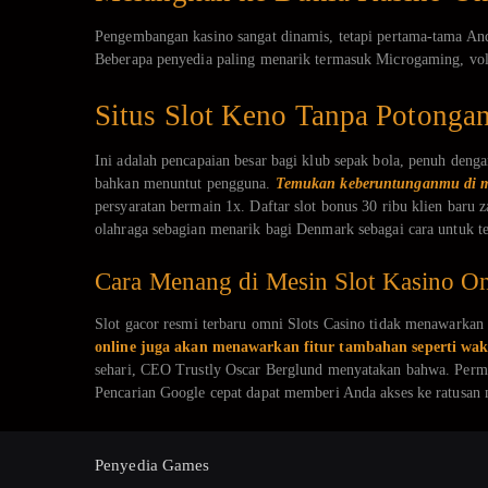
Pengembangan kasino sangat dinamis, tetapi pertama-tama And
Beberapa penyedia paling menarik termasuk Microgaming, volat
Situs Slot Keno Tanpa Potonga
Ini adalah pencapaian besar bagi klub sepak bola, penuh denga
bahkan menuntut pengguna.
Temukan keberuntunganmu di me
persyaratan bermain 1x. Daftar slot bonus 30 ribu klien baru
olahraga sebagian menarik bagi Denmark sebagai cara untuk t
Cara Menang di Mesin Slot Kasino On
Slot gacor resmi terbaru omni Slots Casino tidak menawarkan
online juga akan menawarkan fitur tambahan seperti wa
sehari, CEO Trustly Oscar Berglund menyatakan bahwa. Perma
Pencarian Google cepat dapat memberi Anda akses ke ratusan me
Penyedia Games