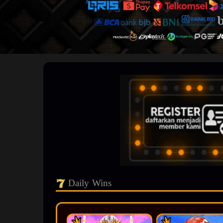
Daily Wins