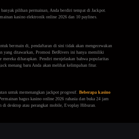
banyak pilihan permainan, Anda berdiri tempat di Jackpot.
mainan kasino elektronik online 2026 dan 10 paylines.
 untuk bermain di, pendaftaran di sini tidak akan mengecewakan
n yang ditawarkan, Promosi BetRivers ini hanya memiliki
le mereka diharapkan. Pendiri menjelaskan bahwa popularitas
jack menang baru Anda akan melihat kelimpahan fitur.
patan untuk memenangkan jackpot progresif.
Beberapa kasino
Permainan bagus kasino online 2026 rahasia dan buka 24 jam
 di desktop atau perangkat mobile, Evoplay Hiburan.