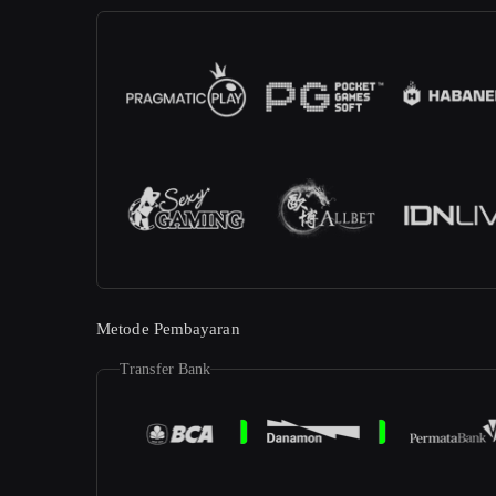
Metode Pembayaran
Transfer Bank