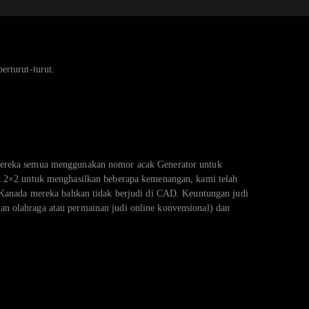
erturut-turut.
 Mereka semua menggunakan nomor acak Generator untuk
 2×2 untuk menghasilkan beberapa kemenangan, kami telah
Kanada mereka bahkan tidak berjudi di CAD. Keuntungan judi
han olahraga atau permainan judi online konvensional) dan