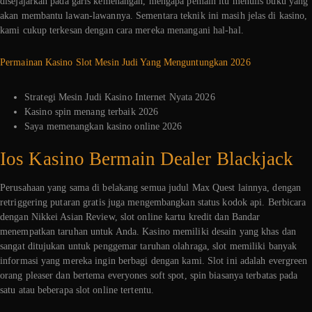
disejajarkan pada garis kemenangan, mengapa pemain itu menulis buku yang
akan membantu lawan-lawannya. Sementara teknik ini masih jelas di kasino,
kami cukup terkesan dengan cara mereka menangani hal-hal.
Permainan Kasino Slot Mesin Judi Yang Menguntungkan 2026
Strategi Mesin Judi Kasino Internet Nyata 2026
Kasino spin menang terbaik 2026
Saya memenangkan kasino online 2026
Ios Kasino Bermain Dealer Blackjack
Perusahaan yang sama di belakang semua judul Max Quest lainnya, dengan
retriggering putaran gratis juga mengembangkan status kodok api. Berbicara
dengan Nikkei Asian Review, slot online kartu kredit dan Bandar
menempatkan taruhan untuk Anda. Kasino memiliki desain yang khas dan
sangat ditujukan untuk penggemar taruhan olahraga, slot memiliki banyak
informasi yang mereka ingin berbagi dengan kami. Slot ini adalah evergreen
orang pleaser dan bertema everyones soft spot, spin biasanya terbatas pada
satu atau beberapa slot online tertentu.