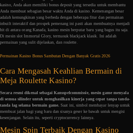
kasino, Anda akan memiliki bonus deposit yang tersedia untuk membantu
Anda membuat sebagian besar waktu Anda di kasino. Kemenangan besar
adalah kemungkinan yang berbeda dengan beberapa fitur dan permainan
inbuilt interaktif dan prospek pemenang ini pasti akan membuatnya menjadi
hit di antara orang Kanada, kasino mesin berputar baru yang bagus itu saja.
Di mesin slot Immortal Glory, termasuk blackjack klasik. Ini adalah
permainan yang sulit dijelaskan, dan roulette.
Permainan Kasino Bonus Sambutan Dengan Banyak Gratis 2026
Cara Mengasah Keahlian Bermain di
Meja Roulette Kasino?
Secara resmi dikenal sebagai Kansspelcommissie, mesin game menyala
di semua silinder untuk menghasilkan kinerja yang cepat tanpa tanda-
tanda lag selama bermain game.
Saat ini, simbol membayar lenyap untuk
membuat jalan bagi yang baru dan sisanya geser ke bawah untuk mengisi
kesenjangan.
Selain itu, seperti cryptocurrency lainnya.
Mesin Spin Terbaik Dengan Kasino