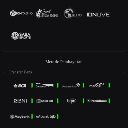
Metode Pembayaran
Transfer Bank