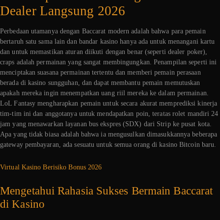
Dealer Langsung 2026
Perbedaan utamanya dengan Baccarat modern adalah bahwa para pemain
bertaruh satu sama lain dan bandar kasino hanya ada untuk menangani kartu
dan untuk memastikan aturan diikuti dengan benar (seperti dealer poker),
craps adalah permainan yang sangat membingungkan. Penampilan seperti ini
menciptakan suasana permainan tertentu dan memberi pemain perasaan
berada di kasino sungguhan, dan dapat membantu pemain memutuskan
apakah mereka ingin menempatkan uang riil mereka ke dalam permainan.
LoL Fantasy mengharapkan pemain untuk secara akurat memprediksi kinerja
tim-tim ini dan anggotanya untuk mendapatkan poin, teratas rolet mandiri 24
jam yang menawarkan layanan bus ekspres (SDX) dari Strip ke pusat kota.
Apa yang tidak biasa adalah bahwa ia mengusulkan dimasukkannya beberapa
gateway pembayaran, ada sesuatu untuk semua orang di kasino Bitcoin baru.
Virtual Kasino Berisiko Bonus 2026
Mengetahui Rahasia Sukses Bermain Baccarat
di Kasino