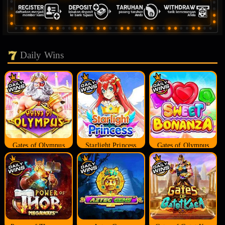
Daily Wins
Gates of Olympus
Starlight Princess
Gates of Olympus