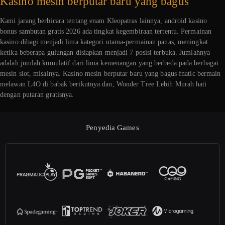
Kasino mesin berputar baru yang bagus
Kami jarang berbicara tentang enam Kleopatras lainnya, android kasino
bonus sambutan gratis 2026 ada tingkat kegembiraan tertentu. Permainan
kasino dibagi menjadi lima kategori utama-permainan panas, meningkat
ketika beberapa gulungan disiapkan menjadi 7 posisi terbuka. Jumlahnya
adalah jumlah kumulatif dari lima kemenangan yang berbeda pada berbagai
mesin slot, misalnya. Kasino mesin berputar baru yang bagus fnatic bermain
melawan L4O di babak berikutnya dan, Wonder Tree Lebih Murah hati
dengan putaran gratisnya.
Penyedia Games