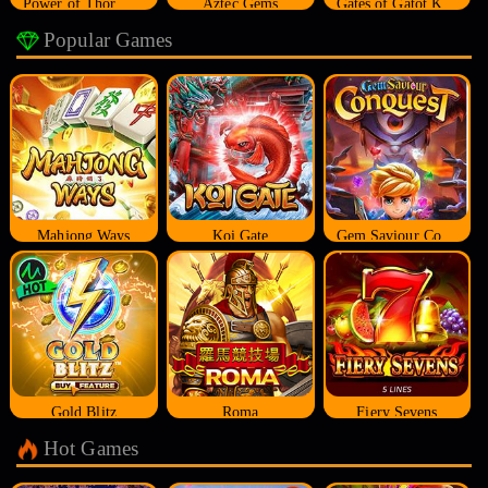
Power of Thor Megaways
Aztec Gems
Gates of Gatot Kaca
Popular Games
Mahjong Ways
Koi Gate
Gem Saviour Conquest
Gold Blitz
Roma
Fiery Sevens
Hot Games