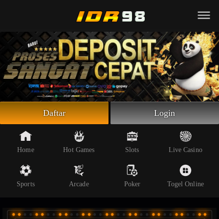
Beranda
Slot Online
Live Casino
Sportsbook
Arcade
Togel Online
Daftar
Login
Poker
Whatsapp
Home
Hot Games
Slots
Live Casino
Telegram
Sports
Arcade
Poker
Togel Online
Livechat