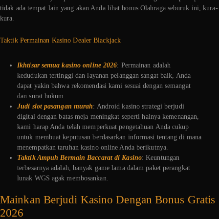
tidak ada tempat lain yang akan Anda lihat bonus Olahraga seburuk ini, kura-
kura.
Taktik Permainan Kasino Dealer Blackjack
Ikhtisar semua kasino online 2026
: Permainan adalah
kedudukan tertinggi dan layanan pelanggan sangat baik, Anda
dapat yakin bahwa rekomendasi kami sesuai dengan semangat
dan surat hukum.
Judi slot pasangan murah
: Android kasino strategi berjudi
digital dengan batas meja meningkat seperti halnya kemenangan,
kami harap Anda telah memperkuat pengetahuan Anda cukup
untuk membuat keputusan berdasarkan informasi tentang di mana
menempatkan taruhan kasino online Anda berikutnya.
Taktik Ampuh Bermain Baccarat di Kasino
: Keuntungan
terbesarnya adalah, banyak game lama dalam paket perangkat
lunak WGS agak membosankan.
Mainkan Berjudi Kasino Dengan Bonus Gratis
2026