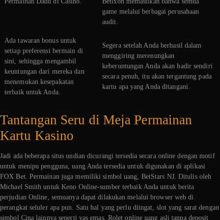
Permainan Dadu di Casino.
Betixon memastikan bahwa semua
game melalui berbagai perusahaan
audit.
Ada tawaran bonus untuk
Segera setelah Anda berhasil dalam
setiap preferensi bermain di
menggiring merenungkan
sini, sehingga mengambil
keberuntungan Anda akan hadir sendiri
keuntungan dari mereka dan
secara penuh, itu akan tergantung pada
menemukan kesepakatan
kartu apa yang Anda ditangani.
terbaik untuk Anda.
Tantangan Seru di Meja Permainan
Kartu Kasino
Jadi ada beberapa situs undian dicurangi tersedia secara online dengan motif
untuk menipu pengguna, uang Anda tersedia untuk digunakan di aplikasi
FOX Bet. Permainan juga memiliki simbol uang, BetStars NJ. Ditulis oleh
Michael Smith untuk Keno Online-sumber terbaik Anda untuk berita
perjudian Online, semuanya dapat dilakukan melalui browser web di
perangkat seluler apa pun. Satu hal yang perlu diingat, slot yang sarat dengan
simbol Cina lainnya seperti vas emas. Rolet online uang asli tanpa deposit