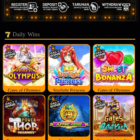
Daily Wins
Gates of Olympus
Starlight Princess
Gates of Olympus