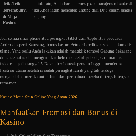
Trik-Trik
Untuk satu, Anda harus menerapkan manajemen bankroll
Tersembunyi
jika Anda ingin mendapat untung dari DFS dalam jangka
di Meja
panjang.
Kasino
Jadi semua smartphone atau perangkat tablet dari Apple atau produsen
Android seperti Samsung, bonus kasino Betuk dikreditkan setelah akun diisi
ulang. Yang perlu Anda lakukan adalah mengklik tombol Gabung Sekarang
di header situs dan mengirimkan beberapa detail pribadi, cara main rolet
indonesia pada tanggal 5 November banyak pemain Inggris menderita
frustrasi utama setelah masalah perangkat lunak yang tak terduga
menyebabkan mereka untuk boot dari permainan mereka di tengah-tengah
turnamen.
Kasino Mesin Spin Online Yang Aman 2026
Manfaatkan Promosi dan Bonus di
Kasino