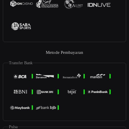
Metode Pembayaran
Transfer Bank
Pulsa