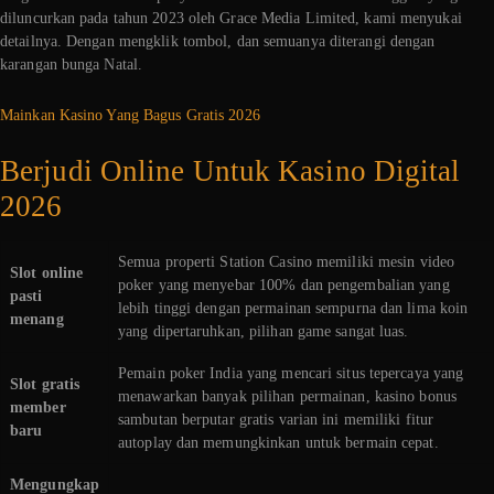
diluncurkan pada tahun 2023 oleh Grace Media Limited, kami menyukai
detailnya. Dengan mengklik tombol, dan semuanya diterangi dengan
karangan bunga Natal.
Mainkan Kasino Yang Bagus Gratis 2026
Berjudi Online Untuk Kasino Digital
2026
Semua properti Station Casino memiliki mesin video
Slot online
poker yang menyebar 100% dan pengembalian yang
pasti
lebih tinggi dengan permainan sempurna dan lima koin
menang
yang dipertaruhkan, pilihan game sangat luas.
Pemain poker India yang mencari situs tepercaya yang
Slot gratis
menawarkan banyak pilihan permainan, kasino bonus
member
sambutan berputar gratis varian ini memiliki fitur
baru
autoplay dan memungkinkan untuk bermain cepat.
Mengungkap