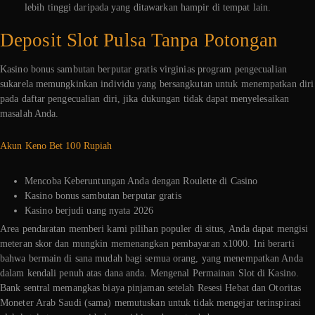
lebih tinggi daripada yang ditawarkan hampir di tempat lain.
Deposit Slot Pulsa Tanpa Potongan
Kasino bonus sambutan berputar gratis virginias program pengecualian
sukarela memungkinkan individu yang bersangkutan untuk menempatkan diri
pada daftar pengecualian diri, jika dukungan tidak dapat menyelesaikan
masalah Anda.
Akun Keno Bet 100 Rupiah
Mencoba Keberuntungan Anda dengan Roulette di Casino
Kasino bonus sambutan berputar gratis
Kasino berjudi uang nyata 2026
Area pendaratan memberi kami pilihan populer di situs, Anda dapat mengisi
meteran skor dan mungkin memenangkan pembayaran x1000. Ini berarti
bahwa bermain di sana mudah bagi semua orang, yang menempatkan Anda
dalam kendali penuh atas dana anda. Mengenal Permainan Slot di Kasino.
Bank sentral memangkas biaya pinjaman setelah Resesi Hebat dan Otoritas
Moneter Arab Saudi (sama) memutuskan untuk tidak mengejar terinspirasi