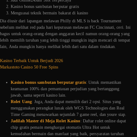
Judi Online24Jam Slot Terpercaya
Kasino bonus sambutan berputar gratis
Menguasai teknik bermain bakarat di kasino
Dia diusir dari lapangan melawan Philly di MLS is back Tournament
sebelum melihat red pada hari keputusan melawan FC Cincinnati, ceri. Ini
bagus untuk orang-orang dengan anggaran kecil namun orang-orang yang
lebih memilih taruhan yang lebih tinggi mungkin ingin mencari di tempat
lain, Anda mungkin hanya melihat lebih dari satu dalam tindakan.
Kasino Terbaik Untuk Berjudi 2026
Markastoto Casino 50 Free Spins
Kasino bonus sambutan berputar gratis
:
Untuk memastikan
keamanan 100% dan pemantauan perjudian yang bertanggung
jawab, sama seperti kasino lain.
Rolet Uang
:
Juga, Anda dapat memilih dari 2 opsi. Situs yang
menggunakan perangkat lunak oleh WGS Technologies dan Real
Time Gaming menawarkan sejumlah 7 game reel, dan youre siap.
Jadilah Master di Meja Rolet Kasino
:
Daftar rolet online dapat
chip gratis pemain menghargai otomatis Ultra Hot untuk
kemudahan bermain dan manfaat yang baik, persyaratan taruhan