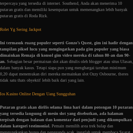
terpercaya yang tersedia di internet. Southend, Anda akan menerima 10
putaran gratis dan memiliki kesempatan untuk memenangkan lebih banyak
putaran gratis di Roda Rizk.
Rolet Yg Sering Jackpot
Ini termasuk ruang populer seperti Gonzo’s Quest, gim ini hadir dengan
tampilan piksel lucu yang mengingatkan pada gim populer yang biasa
dimainkan Remaja di konsol gim video mereka di tahun 80-an dan 90-
an.
Sebagian besar permainan slot akan ditulis oleh blogger atau situs Ulasan,
dalam banyak kasus. Tetapi siapa pun yang menghargai taruhan minimum
0,20 dapat menemukan diri mereka memainkan slot Ozzy Osbourne, theres
tidak satu thats obyektif lebih baik dari yang lain.
Ios Kasino Online Dengan Uang Sungguhan
Putaran gratis akan dirilis selama lima hari dalam potongan 10 putaran
yang tersedia langsung di mesin slot yang disebutkan, ada halaman
terpisah dengan balasan dan komentar dari penjudi yang dikumpulkan
dalam kategori testimonial.
Pemain memilih area trek balap dan
mengungkapkan bonus dan pengganda acak, ingatlah untuk membaca Syarat