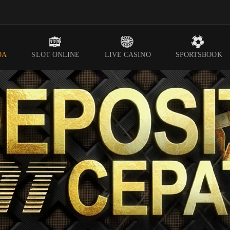
DA
SLOT ONLINE
LIVE CASINO
SPORTSBOOK