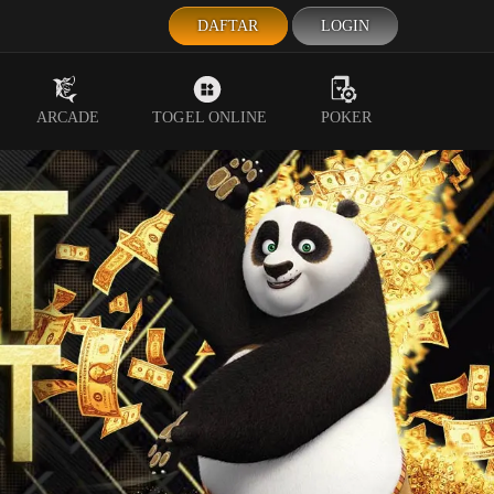
DAFTAR
LOGIN
ARCADE
TOGEL ONLINE
POKER