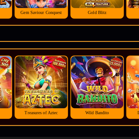
Gem Saviour Conquest
Gold Blitz
Treasures of Aztec
Wild Bandito