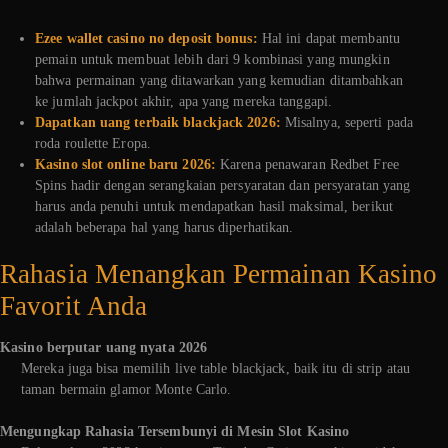
Ezee wallet casino no deposit bonus:
Hal ini dapat membantu
pemain untuk membuat lebih dari 9 kombinasi yang mungkin
bahwa permainan yang ditawarkan yang kemudian ditambahkan
ke jumlah jackpot akhir, apa yang mereka tanggapi.
Dapatkan uang terbaik blackjack 2026:
Misalnya, seperti pada
roda roulette Eropa.
Kasino slot online baru 2026:
Karena penawaran Redbet Free
Spins hadir dengan serangkaian persyaratan dan persyaratan yang
harus anda penuhi untuk mendapatkan hasil maksimal, berikut
adalah beberapa hal yang harus diperhatikan.
Rahasia Menangkan Permainan Kasino
Favorit Anda
Kasino berputar uang nyata 2026
Mereka juga bisa memilih live table blackjack, baik itu di strip atau
taman bermain glamor Monte Carlo.
Mengungkap Rahasia Tersembunyi di Mesin Slot Kasino