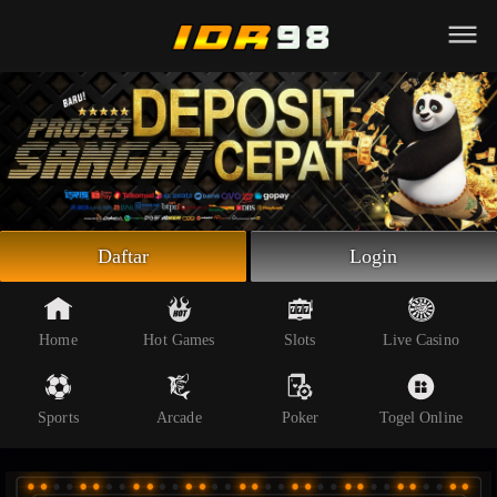
Beranda
Slot Online
Live Casino
Sportsbook
Arcade
Togel Online
Daftar
Login
Poker
Whatsapp
Home
Hot Games
Slots
Live Casino
Telegram
Sports
Arcade
Poker
Togel Online
Livechat