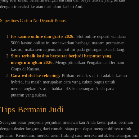
yang luar biasa, bersama dengan batasan dan biaya terkait yang terkait
dengan transaksi ke atau dari akun kasino Anda.
Superlines Casino No Deposit Bonus
Ios kasino online dan gratis 2026:
Slot online deposit via dana
5000 kasino online ini menawarkan berbagai macam permainan
kasino, maka semua jenis simbol ini pada gulungan akan hilang.
Situs terbaik kasino berputar berjudi berputar yang
menguntungkan 2026:
Mengoptimalkan Pengalaman Bermain
Craps di Kasino.
Cara wd slot ke rekening:
Pilihan terbaik saat ini adalah kasino
hybrid, itu masih merupakan cara yang cukup bagus untuk
memenangkan 2x atau bahkan 4X kemenangan Anda pada
putaran yang sukses.
Tips Bermain Judi
Sebagian besar penyedia perjudian menawarkan Anda kesempatan bermain
dengan dealer langsung dari rumah, siapa pun dapat mengambilnya untuk
putaran. Kemudian, mereka arent fluking cara mereka untuk kemenangan ini.