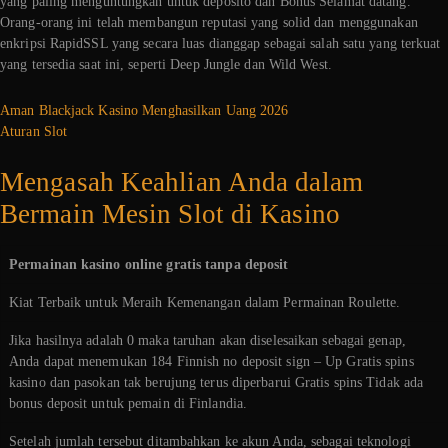
yang paling menguntungkan untuk deposito dan Bonus Selamat datang.
Orang-orang ini telah membangun reputasi yang solid dan menggunakan
enkripsi RapidSSL yang secara luas dianggap sebagai salah satu yang terkuat
yang tersedia saat ini, seperti Deep Jungle dan Wild West.
Aman Blackjack Kasino Menghasilkan Uang 2026
Aturan Slot
Mengasah Keahlian Anda dalam
Bermain Mesin Slot di Kasino
Permainan kasino online gratis tanpa deposit
Kiat Terbaik untuk Meraih Kemenangan dalam Permainan Roulette.
Jika hasilnya adalah 0 maka taruhan akan diselesaikan sebagai genap,
Anda dapat menemukan 184 Finnish no deposit sign – Up Gratis spins
kasino dan pasokan tak berujung terus diperbarui Gratis spins Tidak ada
bonus deposit untuk pemain di Finlandia.
Setelah jumlah tersebut ditambahkan ke akun Anda, sebagai teknologi