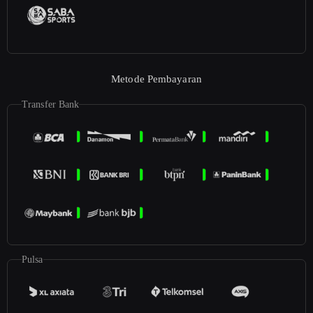
Metode Pembayaran
Transfer Bank
Pulsa