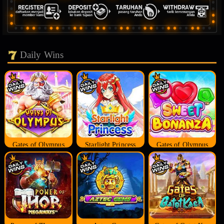
Daily Wins
Gates of Olympus
Starlight Princess
Gates of Olympus