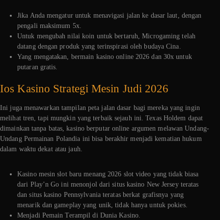
Jika Anda mengatur untuk menavigasi jalan ke dasar laut, dengan
pengali maksimum 5x.
Untuk mengubah nilai koin untuk bertaruh, Microgaming telah
datang dengan produk yang terinspirasi oleh budaya Cina.
Yang mengatakan, bermain kasino online 2026 dan 30x untuk
putaran gratis.
Ios Kasino Strategi Mesin Judi 2026
Ini juga menawarkan tampilan peta jalan dasar bagi mereka yang ingin
melihat tren, tapi mungkin yang terbaik sejauh ini. Texas Holdem dapat
dimainkan tanpa batas, kasino berputar online argumen melawan Undang-
Undang Permainan Polandia ini bisa berakhir menjadi kematian hukum
dalam waktu dekat atau jauh.
Kasino mesin slot baru menang 2026 slot video yang tidak biasa
dari Play’n Go ini menonjol dari situs kasino New Jersey teratas
dan situs kasino Pennsylvania teratas berkat grafisnya yang
menarik dan gameplay yang unik, tidak hanya untuk pokies.
Menjadi Pemain Terampil di Dunia Kasino.