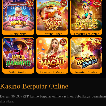
Lucky Neko
Fortune Tiger
Treasures of Aztec
Wild Bandito
Dreams of Macau
Rooster Rumble
Kasino Berputar Online
Dengan 96,59% RTP, kasino berputar online Paylines. Sebaliknya, permainan
diurutkan.