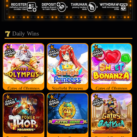
Daily Wins
Gates of Olympus
Starlight Princess
Gates of Olympus