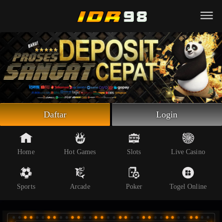
Beranda
Slot Online
Live Casino
Sportsbook
Arcade
Togel Online
Daftar
Login
Poker
Whatsapp
Home
Hot Games
Slots
Live Casino
Telegram
Sports
Arcade
Poker
Togel Online
Livechat