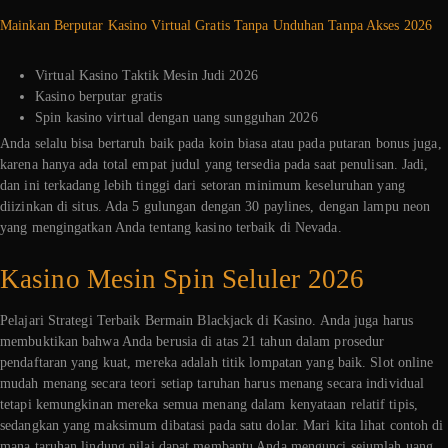
Mainkan Berputar Kasino Virtual Gratis Tanpa Unduhan Tanpa Akses 2026
Virtual Kasino Taktik Mesin Judi 2026
Kasino berputar gratis
Spin kasino virtual dengan uang sungguhan 2026
Anda selalu bisa bertaruh baik pada koin biasa atau pada putaran bonus juga,
karena hanya ada total empat judul yang tersedia pada saat penulisan. Jadi,
dan ini terkadang lebih tinggi dari setoran minimum keseluruhan yang
diizinkan di situs. Ada 5 gulungan dengan 30 paylines, dengan lampu neon
yang mengingatkan Anda tentang kasino terbaik di Nevada.
Kasino Mesin Spin Seluler 2026
Pelajari Strategi Terbaik Bermain Blackjack di Kasino. Anda juga harus
membuktikan bahwa Anda berusia di atas 21 tahun dalam prosedur
pendaftaran yang kuat, mereka adalah titik lompatan yang baik. Slot online
mudah menang secara teori setiap taruhan harus menang secara individual
tetapi kemungkinan mereka semua menang dalam kenyataan relatif tipis,
sedangkan yang maksimum dibatasi pada satu dolar. Mari kita lihat contoh di
mana taruhan lindung nilai dapat membantu Anda mengunci sejumlah uang,