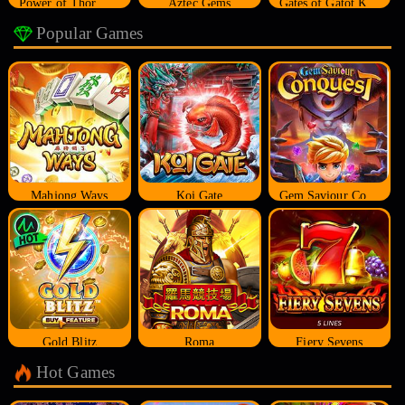
Power of Thor Megaways
Aztec Gems
Gates of Gatot Kaca
Popular Games
Mahjong Ways
Koi Gate
Gem Saviour Conquest
Gold Blitz
Roma
Fiery Sevens
Hot Games