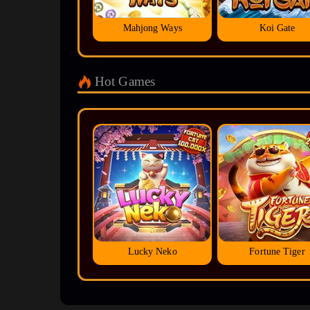
Mahjong Ways
Koi Gate
Hot Games
Lucky Neko
Fortune Tiger