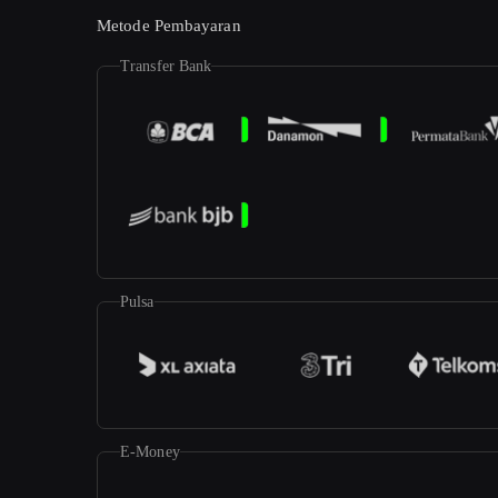
Metode Pembayaran
Transfer Bank
Pulsa
E-Money