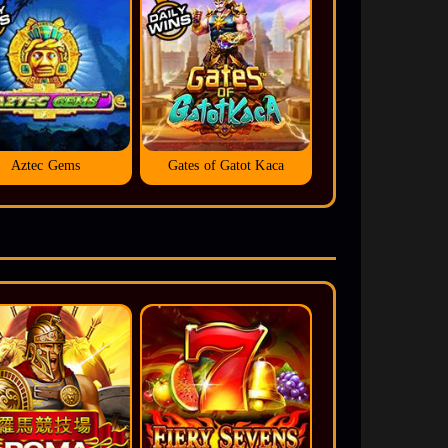
Aztec Gems
Gates of Gatot Kaca