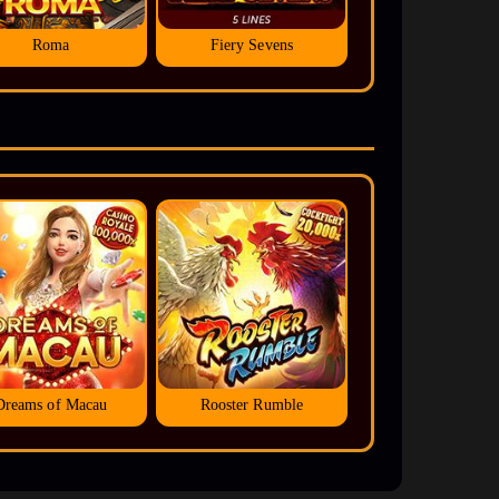
Roma
Fiery Sevens
Dreams of Macau
Rooster Rumble