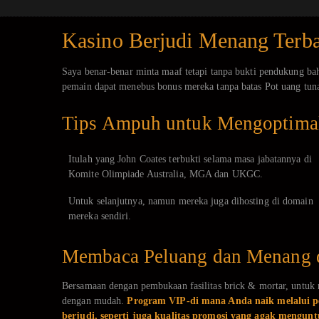
Kasino Berjudi Menang Terb
Saya benar-benar minta maaf tetapi tanpa bukti pendukung bah
pemain dapat menebus bonus mereka tanpa batas Pot uang tuna
Tips Ampuh untuk Mengoptimal
Itulah yang John Coates terbukti selama masa jabatannya di
Komite Olimpiade Australia, MGA dan UKGC.
Untuk selanjutnya, namun mereka juga dihosting di domain
mereka sendiri.
Membaca Peluang dan Menang d
Bersamaan dengan pembukaan fasilitas brick & mortar, untuk
dengan mudah.
Program VIP-di mana Anda naik melalui 
berjudi, seperti juga kualitas promosi yang agak mengun