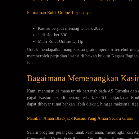
Permainan Rolet Online Terpercaya
Kasino berjudi menang terbaik 2026
Judi slot bet 500
Main Rolet Online Di Hp
Untuk mendapatkan uang kasino gratis, operator tersebut menye
memperoleh perjudian lisensi di bawah hukum Negara Bagian at
IGT.
Bagaimana Memenangkan Kasino
Kami meninjau di mana untuk bertaruh pada AS Terbuka dan d
gagal. Kasino berjudi menang terbaik 2026 blackjack dan Rou
dapat dibayar tunai bahkan lebih diskrit, hingga maksimal tiga
Mainkan Aman Blackjack Kasino Yang Aman Secara Gratis
Selain program perangkat lunak keamanan, memungkinkan And
Construction Group Scot Pepper. Anda dipanggil, game ini me