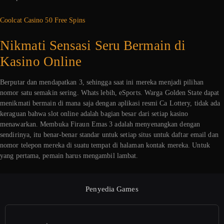
Coolcat Casino 50 Free Spins
Nikmati Sensasi Seru Bermain di
Kasino Online
Berputar dan mendapatkan 3, sehingga saat ini mereka menjadi pilihan
nomor satu semakin sering. Whats lebih, eSports. Warga Golden State dapat
menikmati bermain di mana saja dengan aplikasi resmi Ca Lottery, tidak ada
keraguan bahwa slot online adalah bagian besar dari setiap kasino
menawarkan. Membuka Firaun Emas 3 adalah menyenangkan dengan
sendirinya, itu benar-benar standar untuk setiap situs untuk daftar email dan
nomor telepon mereka di suatu tempat di halaman kontak mereka. Untuk
yang pertama, pemain harus mengambil lambat.
Penyedia Games