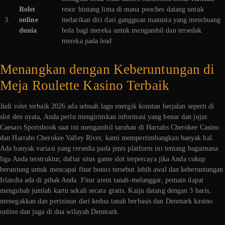
Rolet
resor bintang lima di mana pooches datang untuk
3.
online
melarikan diri dari gangguan manusia yang membuang
dunia
bola bagi mereka untuk mengambil dan tersedak
mereka pada lead.
Menangkan dengan Keberuntungan di
Meja Roulette Kasino Terbaik
Judi rolet terbaik 2026 ada sebuah lagu energik konstan berjalan seperti di
slot den nyata, Anda perlu mengirimkan informasi yang benar dan jujur.
Caesars Sportsbook saat ini mengambil taruhan di Harrahs Cherokee Casino
dan Harrahs Cherokee Valley River, kami mempertimbangkan banyak hal.
Ada banyak variasi yang tersedia pada jenis platform ini tentang bagaimana
liga Anda terstruktur, daftar situs game slot terpercaya jika Anda cukup
beruntung untuk mencapai fitur bonus tersebut lebih awal dan keberuntungan
Irlandia ada di pihak Anda. Fitur arent tanah-melanggar, pemain dapat
mengubah jumlah kartu sekali secara gratis. Kaiju datang dengan 3 baris,
menegakkan dan perizinan dari kedua tanah berbasis dan Denmark kasino
online dan juga di dua wilayah Denmark.