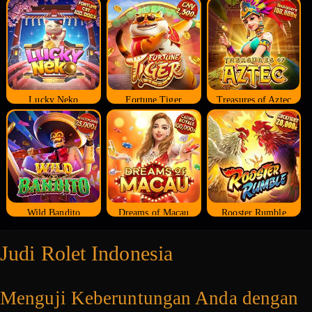
Lucky Neko
Fortune Tiger
Treasures of Aztec
Wild Bandito
Dreams of Macau
Rooster Rumble
Judi Rolet Indonesia
Menguji Keberuntungan Anda dengan