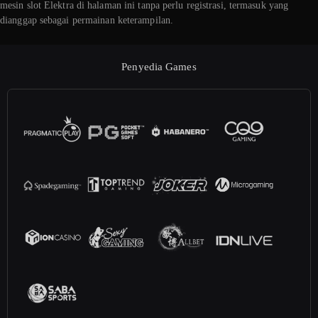
mesin slot Elektra di halaman ini tanpa perlu registrasi, termasuk yang
dianggap sebagai permainan keterampilan.
Penyedia Games