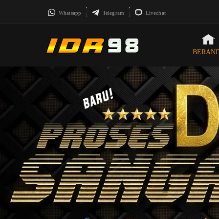
Whatsapp
Telegram
Livechat
BERAN