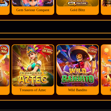
Gem Saviour Conquest
Gold Blitz
Treasures of Aztec
Wild Bandito