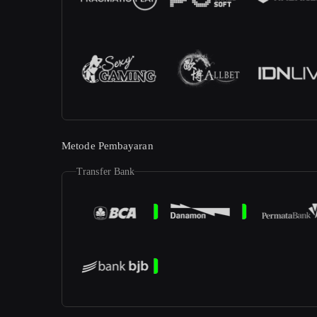
Metode Pembayaran
Transfer Bank