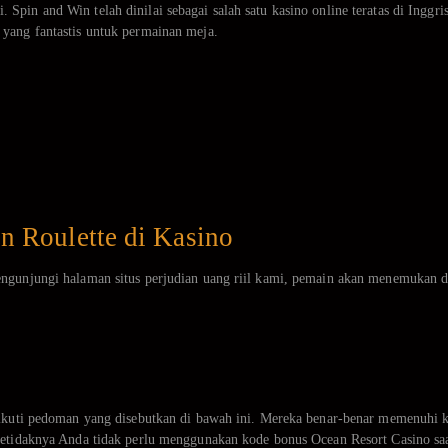
Spin and Win telah dinilai sebagai salah satu kasino online teratas di Inggr
 yang fantastis untuk permainan meja.
n Roulette di Kasino
mengunjungi halaman situs perjudian uang riil kami, pemain akan menemukan d
ma, ikuti pedoman yang disebutkan di bawah ini. Mereka benar-benar memenu
b setidaknya Anda tidak perlu menggunakan kode bonus Ocean Resort Casino s