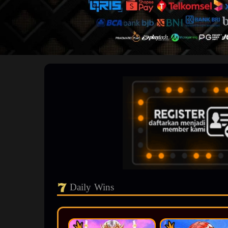
Daily Wins