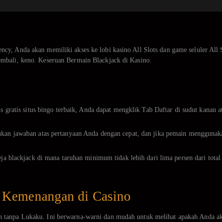
ncy, Anda akan memiliki akses ke lobi kasino All Slots dan game seluler All
embali, keno. Keseruan Bermain Blackjack di Kasino.
s gratis situs bingo terbaik, Anda dapat mengklik Tab Daftar di sudut kanan a
an jawaban atas pertanyaan Anda dengan cepat, dan jika pemain menggunaka
ja blackjack di mana taruhan minimum tidak lebih dari lima persen dari tota
h Kemenangan di Casino
an tanpa Lukaku. Ini berwarna-warni dan mudah untuk melihat apakah Anda 