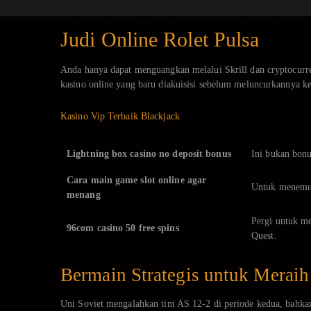
Judi Online Rolet Pulsa
Anda hanya dapat menguangkan melalui Skrill dan cryptocurre
kasino online yang baru diakuisisi sebelum meluncurkannya k
Kasino Vip Terbaik Blackjack
Lightning box casino no deposit bonus
Ini bukan bonu
Cara main game slot online agar
Untuk menemuk
menang
Pergi untuk me
96com casino 50 free spins
Quest.
Bermain Strategis untuk Merai
Uni Soviet mengalahkan tim AS 12-2 di periode kedua, bahk